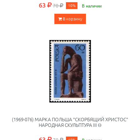
63
70
10%
В наличии
В корзину
(1969-076) МАРКА ПОЛЬША "СКОРБЯЩИЙ ХРИСТОС"
НАРОДНАЯ СКУЛЬПТУРА III Θ
63
70
10%