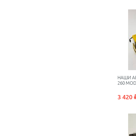
НАШИ А
260 MOD
3 420