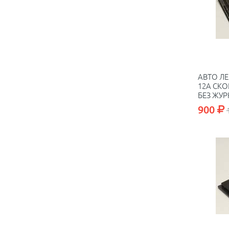
АВТО Л
12А СКО
БЕЗ ЖУ
900