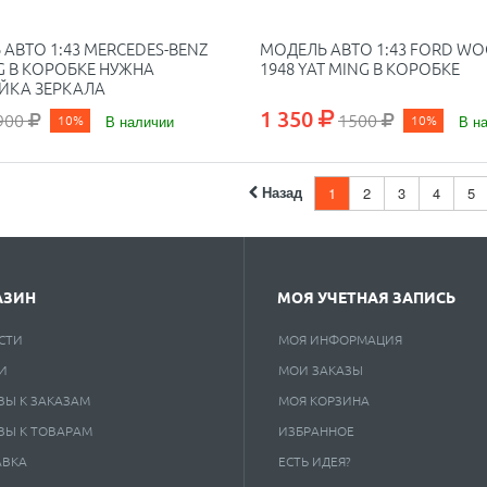
АВТО 1:43 MERCEDES-BENZ
МОДЕЛЬ АВТО 1:43 FORD W
G В КОРОБКЕ НУЖНА
1948 YAT MING В КОРОБКЕ
ЙКА ЗЕРКАЛА
1 350
900
1500
10%
В наличии
10%
В н
Назад
1
2
3
4
5
АЗИН
МОЯ УЧЕТНАЯ ЗАПИСЬ
СТИ
МОЯ ИНФОРМАЦИЯ
И
МОИ ЗАКАЗЫ
ВЫ К ЗАКАЗАМ
МОЯ КОРЗИНА
ВЫ К ТОВАРАМ
ИЗБРАННОЕ
АВКА
ЕСТЬ ИДЕЯ?