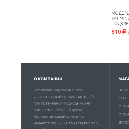
МОДЕЛЬ 
YAT MIN
ПОДКЛЕ
810
О КОМПАНИИ
МАГ
Коллекционирование - это
НОВО
увлекательный процесс, который
СТАТЬ
при правильном подходе может
ОТЗЫ
принести и немалый доход.
ОТЗЫ
Коллектив нашей компании
ДОСТ
надеется что Вы не пожалеете о том,