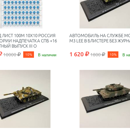
Д ЛИСТ 100М 10Х10 РОССИЯ
АВТОМОБИЛЬ НА СЛУЖБЕ М
ОРИИ НАДПЕЧАТКА СПБ +16
M3 LEE В БЛИСТЕРЕ БЕЗ ЖУР
ТНЫЙ ВЫПУСК III O
1 620
10000
1800
10%
В наличии
10%
В н