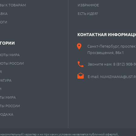
ВЫ К ТОВАРАМ
ИЗБРАННОЕ
АВКА
ЕСТЬ ИДЕЯ?
ЛОГИ
КОНТАКТНАЯ ИНФОРМАЦ
ЕГОРИИ
Санкт-Петербург, проспек
Просвещения, 86к1
НОТЫ МИРА
НОТЫ РОССИИ
Звоните нам:
8 (812) 908-
Л
E-mail:
NUMIZMANIA@LIST.
РАТУРА
И
ТЫ МИРА
ТЫ РОССИИ
РОДАЖА
акомительный) характер и ни при каких условиях не является публичной офертой,