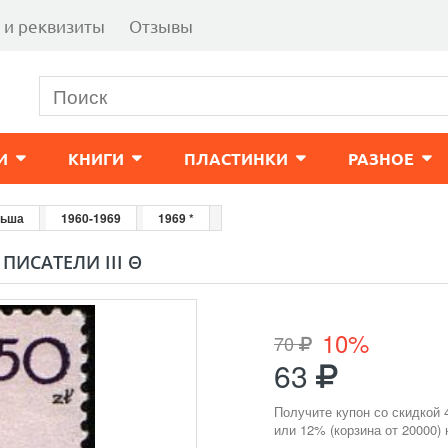
 и реквизиты
Отзывы
И
КНИГИ
ПЛАСТИНКИ
РАЗНОЕ
ьша
1960-1969
1969 *
ПИСАТЕЛИ III Θ
10%
70
63
Получите купон со скидкой 
или 12% (корзина от 20000)