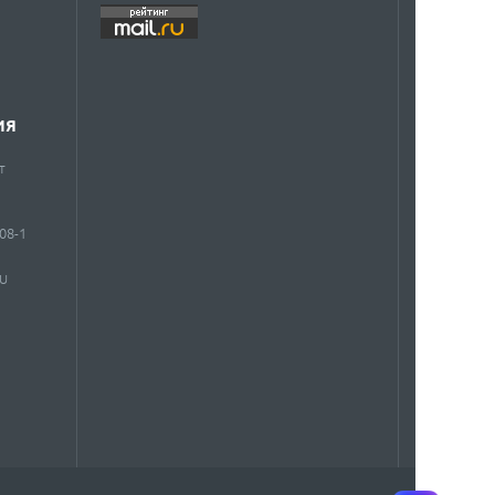
ИЯ
т
908-1
RU