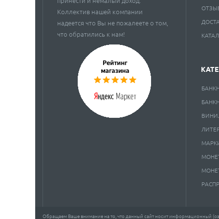
принести и немалый доход.
ОТЗЫ
Коллектив нашей компании
ДОСТ
надеется что Вы не пожалеете о том,
что обратились к нам!
КАТА
КАТ
БАНК
БАНК
ВИНИ
ЛИТЕ
МАРК
МОНЕ
МОНЕ
РАСП
Обращаем Ваше внимание на то, что данный сайт носит информационный (озн