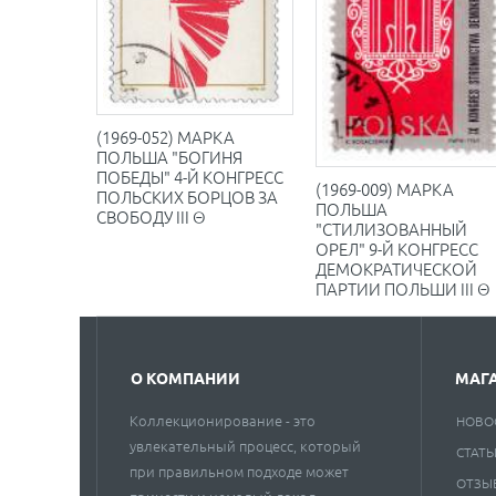
(1969-052) МАРКА
ПОЛЬША "БОГИНЯ
ПОБЕДЫ" 4-Й КОНГРЕСС
(1969-009) МАРКА
ПОЛЬСКИХ БОРЦОВ ЗА
ПОЛЬША
СВОБОДУ III Θ
"СТИЛИЗОВАННЫЙ
ОРЕЛ" 9-Й КОНГРЕСС
ДЕМОКРАТИЧЕСКОЙ
ПАРТИИ ПОЛЬШИ III Θ
О КОМПАНИИ
МАГ
Коллекционирование - это
НОВО
увлекательный процесс, который
СТАТЬ
при правильном подходе может
ОТЗЫ