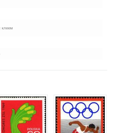
с клеем
)