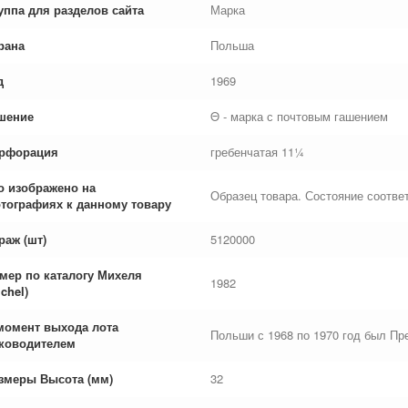
уппа для разделов сайта
Марка
рана
Польша
д
1969
шение
Θ - марка с почтовым гашением
рфорация
гребенчатая 11¼
о изображено на
Образец товара. Состояние соответ
тографиях к данному товару
раж (шт)
5120000
мер по каталогу Михеля
1982
chel)
момент выхода лота
Польши с 1968 по 1970 год был П
ководителем
змеры Высота (мм)
32