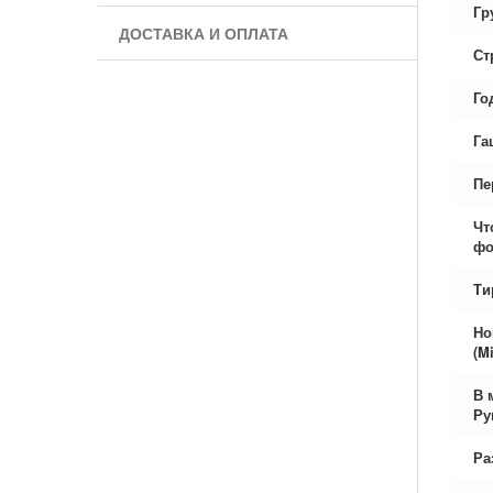
Гр
ДОСТАВКА И ОПЛАТА
Ст
Го
Га
Пе
Чт
фо
Ти
Но
(Mi
В 
Ру
Ра