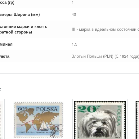
сса (гр)
1
змеры Ширина (мм)
40
стояние марки и клея с
III - марка в идеальном состоянии 
ратной стороны
минал
1.5
люта
Злотый Польши (PLN) (С 1924 года
: