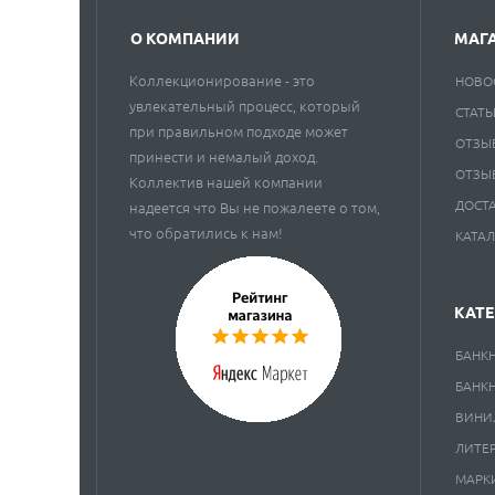
О КОМПАНИИ
МАГ
Коллекционирование - это
НОВО
увлекательный процесс, который
СТАТЬ
при правильном подходе может
ОТЗЫ
принести и немалый доход.
ОТЗЫ
Коллектив нашей компании
ДОСТ
надеется что Вы не пожалеете о том,
что обратились к нам!
КАТА
КАТ
БАНК
БАНК
ВИНИ
ЛИТЕ
МАРК