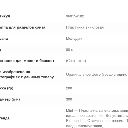
тикул
960154102
уппа для разделов сайта
Пластинка виниловая
рана
Мелодия
д
80-е
стояние для монет и банкнот
(Сост. отл.)
о изображено на
Оригинальное фото (товар в единс
тографиях к данному товару
сса (гр)
200
аметр (мм)
300
Mint — Пластинка запечатана, конв
идеальное состояние. Допустимы 
генда
Excellent — Отличное состояние. 
следы эксплуатации,