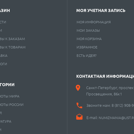
АЗИН
МОЯ УЧЕТНАЯ ЗАПИСЬ
СТИ
МОЯ ИНФОРМАЦИЯ
И
МОИ ЗАКАЗЫ
ВЫ К ЗАКАЗАМ
МОЯ КОРЗИНА
ВЫ К ТОВАРАМ
ИЗБРАННОЕ
АВКА
ЕСТЬ ИДЕЯ?
ЛОГИ
КОНТАКТНАЯ ИНФОРМАЦ
ЕГОРИИ
Санкт-Петербург, проспек
Просвещения, 86к1
НОТЫ МИРА
НОТЫ РОССИИ
Звоните нам:
8 (812) 908-
Л
E-mail:
NUMIZMANIA@LIST.
РАТУРА
И