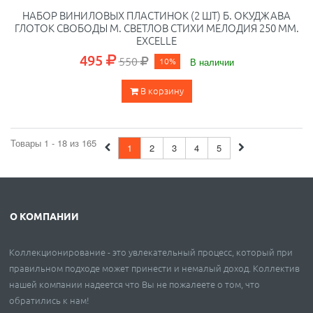
НАБОР ВИНИЛОВЫХ ПЛАСТИНОК (2 ШТ) Б. ОКУДЖАВА
ГЛОТОК СВОБОДЫ М. СВЕТЛОВ СТИХИ МЕЛОДИЯ 250 ММ.
EXCELLE
495
550
10%
В наличии
В корзину
Товары 1 - 18 из 165
1
2
3
4
5
О КОМПАНИИ
Коллекционирование - это увлекательный процесс, который при
правильном подходе может принести и немалый доход. Коллектив
нашей компании надеется что Вы не пожалеете о том, что
обратились к нам!