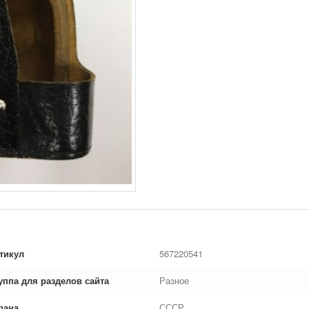
тикул
567220541
уппа для разделов сайта
Разное
рана
СССР