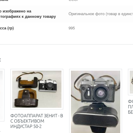
о изображено на
Оригинальное фото (товар в единс
тографиях к данному товару
сса (гр)
995
:
Ф
П
Б
ФОТОАППАРАТ ЗЕНИТ - В
С ОБЪЕКТИВОМ
ИНДУСТАР 50-2
-