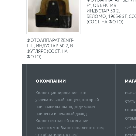
Е", ОБЪЕКТИВ
ИНДУСТАР-50-2,
БЕЛОМО, 1965-86 Г, СС
(СОСТ. НА ФОТО)
ФОТОАППАРАТ ZENIT-
TTL, ИНДУСТАР-50-2, В
ФУТЛЯРЕ (СОСТ. НА
ФОТО)
О КОМПАНИИ
МАГ
Коллекционирование - это
НОВО
увлекательный процесс, который
СТАТЬ
при правильном подходе может
ОТЗЫ
принести и немалый доход.
ОТЗЫ
Коллектив нашей компании
ДОСТ
надеется что Вы не пожалеете о том,
что обратились к нам!
КАТА