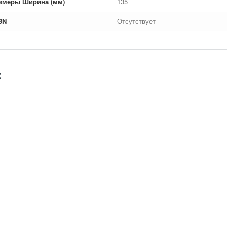
змеры Ширина (мм)
135
BN
Отсутствует
: