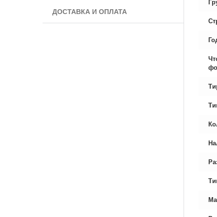
Гр
ДОСТАВКА И ОПЛАТА
Ст
Го
Чт
фо
Ти
Ти
Ко
На
Ра
Ти
Ма