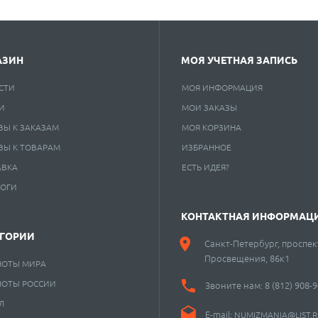
АЗИН
МОЯ УЧЕТНАЯ ЗАПИСЬ
СТИ
МОЯ ИНФОРМАЦИЯ
И
МОИ ЗАКАЗЫ
ВЫ К ЗАКАЗАМ
МОЯ КОРЗИНА
ВЫ К ТОВАРАМ
ИЗБРАННОЕ
АВКА
ЕСТЬ ИДЕЯ?
ЛОГИ
КОНТАКТНАЯ ИНФОРМАЦ
ЕГОРИИ
Санкт-Петербург, проспек
Просвещения, 86к1
НОТЫ МИРА
НОТЫ РОССИИ
Звоните нам:
8 (812) 908-
Л
E-mail:
NUMIZMANIA@LIST.