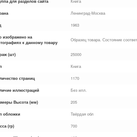
уппа для разделов сайта
Книга
рана
Ленинград-Москва
д
1963
о изображено на
Образец товара. Состояние соответ
тографиях к данному товару
раж (шт)
25000
п
Книга
личество страниц
1170
личие иллюстраций
Без илл.
змеры Высота (мм)
205
п обложки
Твёрдая обл
сса (гр)
700