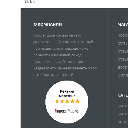
ИЛЛ.
О КОМПАНИИ
МАГ
Коллекционирование - это
НОВО
увлекательный процесс, который
СТАТЬ
при правильном подходе может
ОТЗЫ
принести и немалый доход.
ОТЗЫ
Коллектив нашей компании
ДОСТ
надеется что Вы не пожалеете о том,
что обратились к нам!
КАТА
КАТ
БАНК
БАНК
ВИНИ