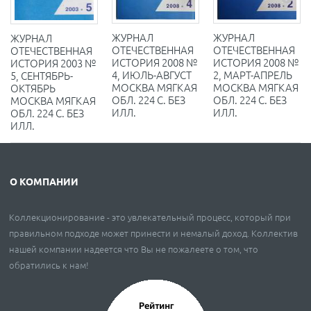
ЖУРНАЛ
ЖУРНАЛ
ЖУРНАЛ
ОТЕЧЕСТВЕННАЯ
ОТЕЧЕСТВЕННАЯ
ОТЕЧЕСТВЕННАЯ
ИСТОРИЯ 2008 №
ИСТОРИЯ 2008 №
ИСТОРИЯ 2003 №
4, ИЮЛЬ-АВГУСТ
2, МАРТ-АПРЕЛЬ
5, СЕНТЯБРЬ-
МОСКВА МЯГКАЯ
МОСКВА МЯГКАЯ
ОКТЯБРЬ
ОБЛ. 224 С. БЕЗ
ОБЛ. 224 С. БЕЗ
МОСКВА МЯГКАЯ
ИЛЛ.
ИЛЛ.
ОБЛ. 224 С. БЕЗ
ИЛЛ.
О КОМПАНИИ
Коллекционирование - это увлекательный процесс, который при
правильном подходе может принести и немалый доход. Коллектив
нашей компании надеется что Вы не пожалеете о том, что
обратились к нам!