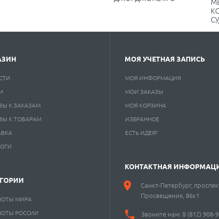
М
К
СУ
АЗИН
МОЯ УЧЕТНАЯ ЗАПИСЬ
СТИ
МОЯ ИНФОРМАЦИЯ
И
МОИ ЗАКАЗЫ
ВЫ К ЗАКАЗАМ
МОЯ КОРЗИНА
ВЫ К ТОВАРАМ
ИЗБРАННОЕ
АВКА
ЕСТЬ ИДЕЯ?
ЛОГИ
КОНТАКТНАЯ ИНФОРМАЦ
ЕГОРИИ
Санкт-Петербург, проспек
Просвещения, 86к1
НОТЫ МИРА
НОТЫ РОССИИ
Звоните нам:
8 (812) 908-