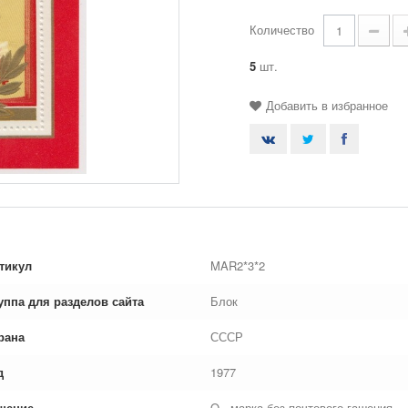
Количество
5
шт.
Добавить в избранное
тикул
MAR2*3*2
уппа для разделов сайта
Блок
рана
СССР
д
1977
шение
O - марка без почтового гашения