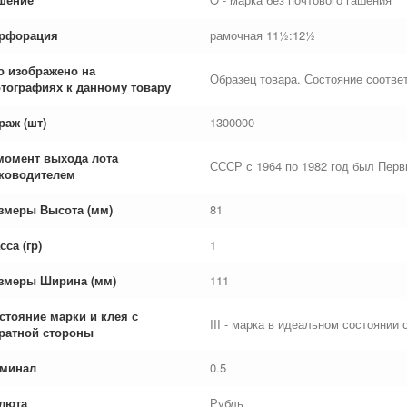
рфорация
рамочная 11½:12½
о изображено на
Образец товара. Состояние соответ
тографиях к данному товару
раж (шт)
1300000
момент выхода лота
СССР с 1964 по 1982 год был Пер
ководителем
змеры Высота (мм)
81
сса (гр)
1
змеры Ширина (мм)
111
стояние марки и клея с
III - марка в идеальном состоянии 
ратной стороны
минал
0.5
люта
Рубль