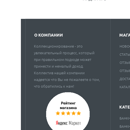
О КОМПАНИИ
МАГ
Коллекционирование - это
НОВО
увлекательный процесс, который
СТАТЬ
при правильном подходе может
ОТЗЫ
принести и немалый доход.
ОТЗЫ
Коллектив нашей компании
ДОСТ
надеется что Вы не пожалеете о том,
что обратились к нам!
КАТА
КАТ
БАНК
БАНК