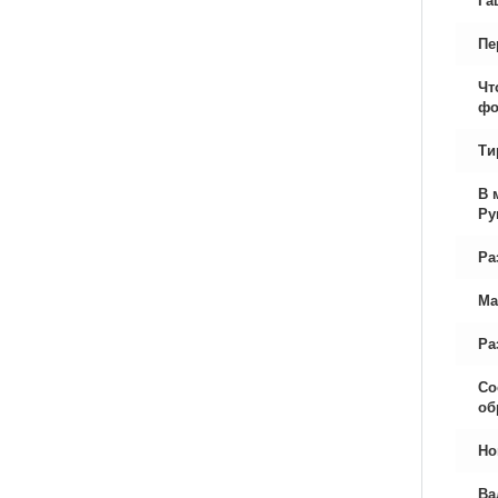
Пе
Чт
фо
Ти
В 
Ру
Ра
Ма
Ра
Со
об
Но
Ва