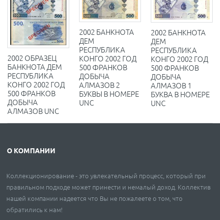
2002 БАНКНОТА
2002 БАНКНОТА
ДЕМ
ДЕМ
РЕСПУБЛИКА
РЕСПУБЛИКА
2002 ОБРАЗЕЦ
КОНГО 2002 ГОД
КОНГО 2002 ГОД
БАНКНОТА ДЕМ
500 ФРАНКОВ
500 ФРАНКОВ
РЕСПУБЛИКА
ДОБЫЧА
ДОБЫЧА
КОНГО 2002 ГОД
АЛМАЗОВ 2
АЛМАЗОВ 1
500 ФРАНКОВ
БУКВЫ В НОМЕРЕ
БУКВА В НОМЕРЕ
ДОБЫЧА
UNC
UNC
АЛМАЗОВ UNC
О КОМПАНИИ
Коллекционирование - это увлекательный процесс, который при
правильном подходе может принести и немалый доход. Коллектив
нашей компании надеется что Вы не пожалеете о том, что
обратились к нам!