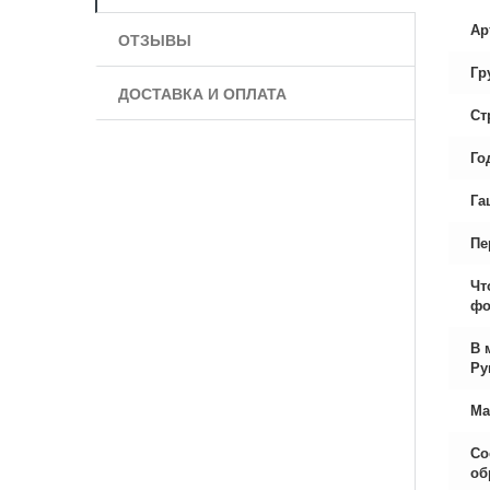
Ар
ОТЗЫВЫ
Гр
ДОСТАВКА И ОПЛАТА
Ст
Го
Га
Пе
Чт
фо
В 
Ру
Ма
Со
об