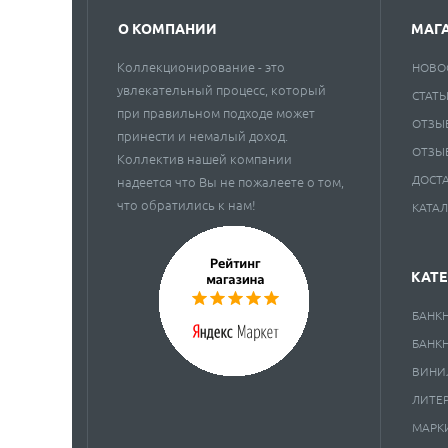
О КОМПАНИИ
МАГ
Коллекционирование - это
НОВО
увлекательный процесс, который
СТАТЬ
при правильном подходе может
ОТЗЫ
принести и немалый доход.
ОТЗЫ
Коллектив нашей компании
ДОСТ
надеется что Вы не пожалеете о том,
что обратились к нам!
КАТА
КАТ
БАНК
БАНК
ВИНИ
ЛИТЕ
МАРК