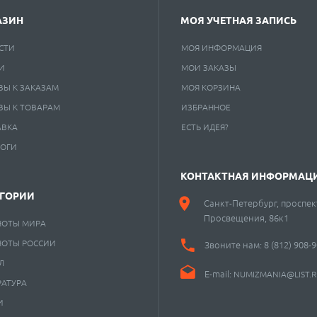
АЗИН
МОЯ УЧЕТНАЯ ЗАПИСЬ
СТИ
МОЯ ИНФОРМАЦИЯ
И
МОИ ЗАКАЗЫ
ВЫ К ЗАКАЗАМ
МОЯ КОРЗИНА
ВЫ К ТОВАРАМ
ИЗБРАННОЕ
АВКА
ЕСТЬ ИДЕЯ?
ЛОГИ
КОНТАКТНАЯ ИНФОРМАЦ
ЕГОРИИ
Санкт-Петербург, проспек
Просвещения, 86к1
НОТЫ МИРА
НОТЫ РОССИИ
Звоните нам:
8 (812) 908-
Л
E-mail:
NUMIZMANIA@LIST.
РАТУРА
И