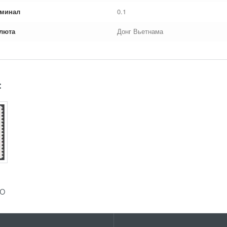
минал
0.1
люта
Донг Вьетнама
:
ГО