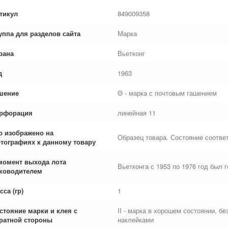
тикул
849009358
уппа для разделов сайта
Марка
рана
Вьетконг
д
1963
шение
Θ - марка с почтовым гашением
рфорация
линейная 11
о изображено на
Образец товара. Состояние соответ
тографиях к данному товару
момент выхода лота
Вьетконга с 1953 по 1976 год был 
ководителем
сса (гр)
1
стояние марки и клея с
II - марка в хорошем состоянии, б
ратной стороны
наклейками