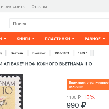
 и реквизиты
Отзывы
И
КНИГИ
ПЛАСТИНКИ
РАЗНОЕ
к)
Вьетнам
Вьетконг
1963-1969
1963 *
РИ АП БАКЕ" НОФ ЮЖНОГО ВЬЕТНАМА II Θ
Внимание: ограниченное
наличии!
10%
1100
990