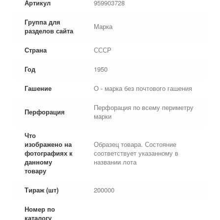
Артикул
959903728
Группа для
Марка
разделов сайта
Страна
СССР
Год
1950
Гашение
O - марка без почтового гашения
Перфорация по всему периметру
Перфорация
марки
Что
изображено на
Образец товара. Состояние
фотографиях к
соответствует указанному в
данному
названии лота
товару
Тираж (шт)
200000
Номер по
каталогу