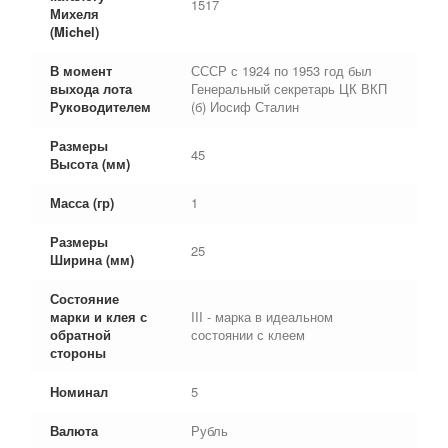
1517
Михеля
(Michel)
В момент
СССР с 1924 по 1953 год был
выхода лота
Генеральный секретарь ЦК ВКП
Руководителем
(б) Иосиф Сталин
Размеры
45
Высота (мм)
Масса (гр)
1
Размеры
25
Ширина (мм)
Состояние
марки и клея с
III - марка в идеальном
обратной
состоянии с клеем
стороны
Номинал
5
Валюта
Рубль