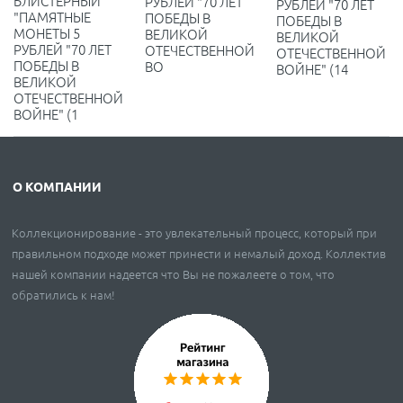
БЛИСТЕРНЫЙ
РУБЛЕЙ "70 ЛЕТ
РУБЛЕЙ "70 ЛЕТ
"ПАМЯТНЫЕ
ПОБЕДЫ В
ПОБЕДЫ В
МОНЕТЫ 5
ВЕЛИКОЙ
ВЕЛИКОЙ
РУБЛЕЙ "70 ЛЕТ
ОТЕЧЕСТВЕННОЙ
ОТЕЧЕСТВЕННОЙ
ПОБЕДЫ В
ВО
ВОЙНЕ" (14
ВЕЛИКОЙ
ОТЕЧЕСТВЕННОЙ
ВОЙНЕ" (1
О КОМПАНИИ
Коллекционирование - это увлекательный процесс, который при
правильном подходе может принести и немалый доход. Коллектив
нашей компании надеется что Вы не пожалеете о том, что
обратились к нам!