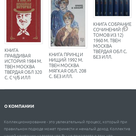
КНИГА СОБРАНИЕ
СОЧИНЕНИЙ (7
ТОМОВ ИЗ 12)
1960 М. ТВЕН
МОСКВА
КНИГА
ТВЁРДАЯ ОБЛ С.
КНИГА ПРИНЦ И
ПРАВДИВАЯ
БЕЗ ИЛЛ.
НИЩИЙ 1992 М.
ИСТОРИЯ 1984 М.
ТВЕН МОСКВА
ТВЕН МОСКВА
МЯГКАЯ ОБЛ. 208
ТВЁРДАЯ ОБЛ 320
С. БЕЗ ИЛЛ.
С. С Ч/Б ИЛЛ
О КОМПАНИИ
Коллекционирование - это увлекательный процесс, который при
правильном подходе может принести и немалый доход. Коллектив
нашей компании надеется что Вы не пожалеете о том, что