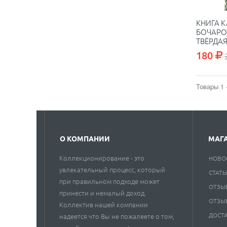
КНИГА К
БОЧАРО
ТВЁРДАЯ 
180
Товары 1 
О КОМПАНИИ
МАГ
Коллекционирование - это
НОВО
увлекательный процесс, который
СТАТЬ
при правильном подходе может
ОТЗЫ
принести и немалый доход.
ОТЗЫ
Коллектив нашей компании
ДОСТ
надеется что Вы не пожалеете о том,