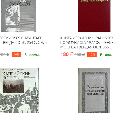
ЕРСИИ 1989 В. МУШТАЕВ
КНИГА ИЗ ЖИЗНИ ФРАНЦУЗС
ТВЁРДАЯ ОБЛ. 254 С. С Ч/Б
КОММУНИСТА 1977 Ф. ГРЕНЬ
МОСКВА ТВЁРДАЯ ОБЛ. 366 С. 
ИЛЛ
180
200
200
10%
В наличии
10%
В налич