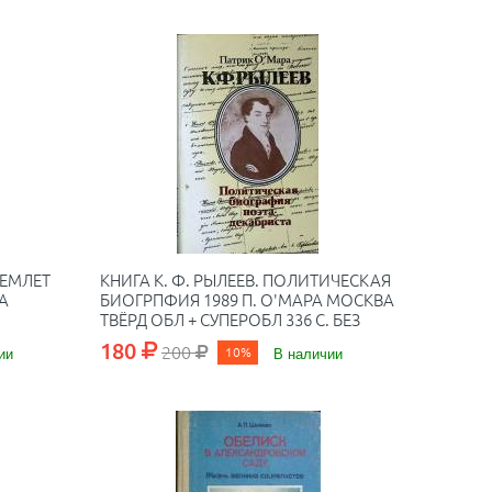
ЪЕМЛЕТ
КНИГА К. Ф. РЫЛЕЕВ. ПОЛИТИЧЕСКАЯ
А
БИОГРПФИЯ 1989 П. О'МАРА МОСКВА
ТВЁРД ОБЛ + СУПЕРОБЛ 336 С. БЕЗ
ИЛЛ
180
200
ии
10%
В наличии