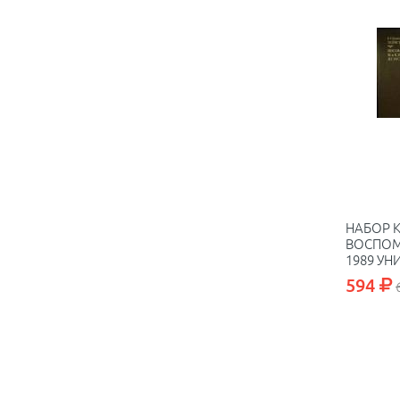
НАБОР К
ВОСПОМ
1989 УН
БИБЛИО
594