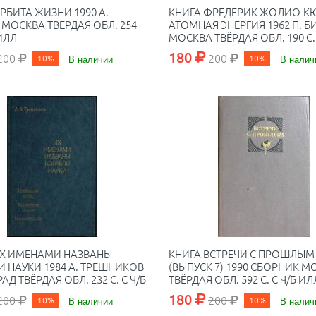
РБИТА ЖИЗНИ 1990 А.
КНИГА ФРЕДЕРИК ЖОЛИО-К
 МОСКВА ТВЁРДАЯ ОБЛ. 254
АТОМНАЯ ЭНЕРГИЯ 1962 П. Б
 ИЛЛ
МОСКВА ТВЁРДАЯ ОБЛ. 190 С. 
ИЛЛ
180
200
200
10%
В наличии
10%
В налич
ИХ ИМЕНАМИ НАЗВАНЫ
КНИГА ВСТРЕЧИ С ПРОШЛЫМ
 НАУКИ 1984 А. ТРЕШНИКОВ
(ВЫПУСК 7) 1990 СБОРНИК М
АД ТВЁРДАЯ ОБЛ. 232 С. С Ч/Б
ТВЁРДАЯ ОБЛ. 592 С. С Ч/Б ИЛ
180
200
200
10%
В наличии
10%
В налич