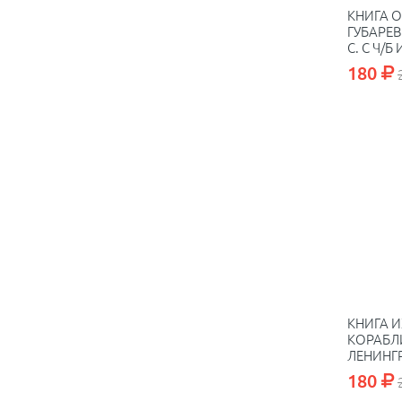
КНИГА О
ГУБАРЕВ
С. С Ч/Б
180
КНИГА 
КОРАБЛИ
ЛЕНИНГР
ИЛЛ
180