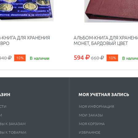
-КНИГА ДЛЯ ХРАНЕНИЯ
АЛЬБОМ-КНИГА ДЛЯ ХРАНЕН
ЕВРО
МОНЕТ, БАРДОВЫЙ ЦВЕТ
594
440
660
10%
В наличии
10%
В налич
АЗИН
МОЯ УЧЕТНАЯ ЗАПИСЬ
СТИ
МОЯ ИНФОРМАЦИЯ
И
МОИ ЗАКАЗЫ
ВЫ К ЗАКАЗАМ
МОЯ КОРЗИНА
ВЫ К ТОВАРАМ
ИЗБРАННОЕ