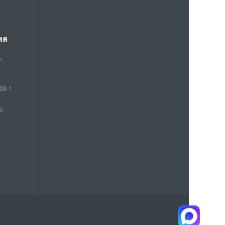
ИЯ
т
908-1
RU