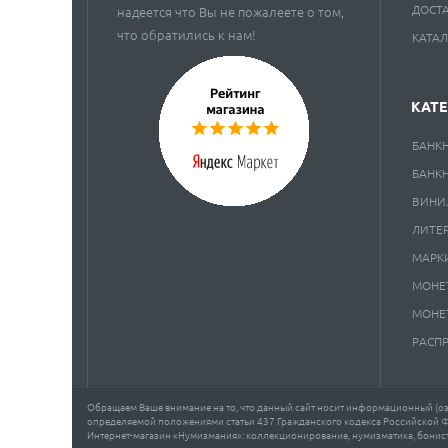
ДОСТ
надеется что Вы не пожалеете о том,
что обратились к нам!
КАТА
КАТ
БАНК
БАНК
ВИНИ
ЛИТЕ
МАРК
МОНЕ
МОНЕ
РАСП
Обращаем Ваше внимание на то, что данный сайт носит информационный (озн
определяемой положениями статьи 437 Гражданского кодекса Российской 
Интернет-магазин «Нумизмания»: коллекционирование, нумизматика, бонисти