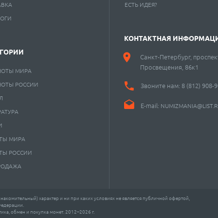
АВКА
ЕСТЬ ИДЕЯ?
ЛОГИ
КОНТАКТНАЯ ИНФОРМАЦ
ЕГОРИИ
Санкт-Петербург, проспек
Просвещения, 86к1
НОТЫ МИРА
НОТЫ РОССИИ
Звоните нам:
8 (812) 908-
Л
E-mail:
NUMIZMANIA@LIST.
РАТУРА
И
ТЫ МИРА
ТЫ РОССИИ
РОДАЖА
акомительный) характер и ни при каких условиях не является публичной офертой,
Федерации.
ка, обмен и покупка монет. 2012–2026 г.