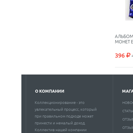
АЛЬБОМ
МОНЕТ 
396
О КОМПАНИИ
МАГ
Коллекционирование - это
НОВО
увлекательный процесс, который
СТАТЬ
при правильном подходе может
ОТЗЫ
принести и немалый доход.
ОТЗЫ
Коллектив нашей компании