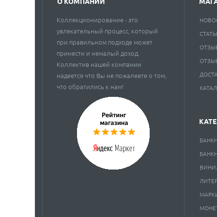
О КОМПАНИИ
МАГ
Коллекционирование - это
НОВО
увлекательный процесс, который
СТАТЬ
при правильном подходе может
ОТЗЫ
принести и немалый доход.
ОТЗЫ
Коллектив нашей компании
ДОСТ
надеется что Вы не пожалеете о том,
что обратились к нам!
КАТА
КАТ
БАНК
БАНК
ВИНИ
ЛИТЕ
МАРК
МОНЕ