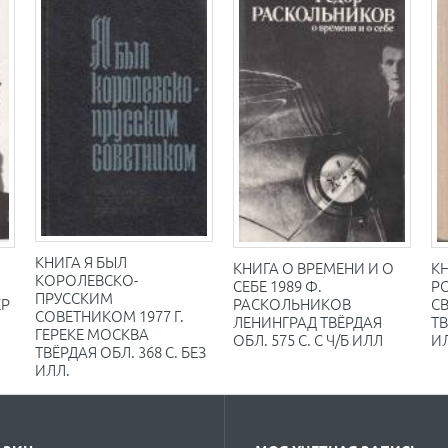
КНИГА Я БЫЛ
КНИГА О ВРЕМЕНИ И О
К
КОРОЛЕВСКО-
СЕБЕ 1989 Ф.
Р
ПРУССКИМ
ЕР
РАСКОЛЬНИКОВ
С
СОВЕТНИКОМ 1977 Г.
ЛЕНИНГРАД ТВЁРДАЯ
ТВ
ГЕРЕКЕ МОСКВА
ОБЛ. 575 С. С Ч/Б ИЛЛ
И
ТВЁРДАЯ ОБЛ. 368 С. БЕЗ
ИЛЛ.