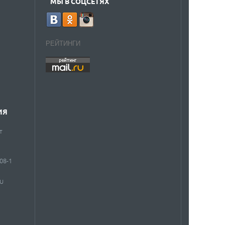
МЫ В СОЦСЕТЯХ
РЕЙТИНГИ
ИЯ
т
908-1
RU