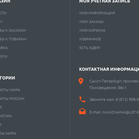
АЗИН
МОЯ УЧЕТНАЯ ЗАПИСЬ
СТИ
МОЯ ИНФОРМАЦИЯ
И
МОИ ЗАКАЗЫ
ВЫ К ЗАКАЗАМ
МОЯ КОРЗИНА
ВЫ К ТОВАРАМ
ИЗБРАННОЕ
АВКА
ЕСТЬ ИДЕЯ?
ЛОГИ
КОНТАКТНАЯ ИНФОРМАЦ
ЕГОРИИ
Санкт-Петербург, проспек
Просвещения, 86к1
НОТЫ МИРА
НОТЫ РОССИИ
Звоните нам:
8 (812) 908-
Л
E-mail:
NUMIZMANIA@LIST.
РАТУРА
И
ТЫ МИРА