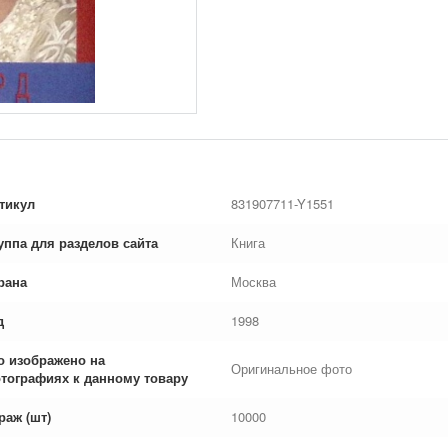
тикул
831907711-Y1551
уппа для разделов сайта
Книга
рана
Москва
д
1998
о изображено на
Оригинальное фото
тографиях к данному товару
раж (шт)
10000