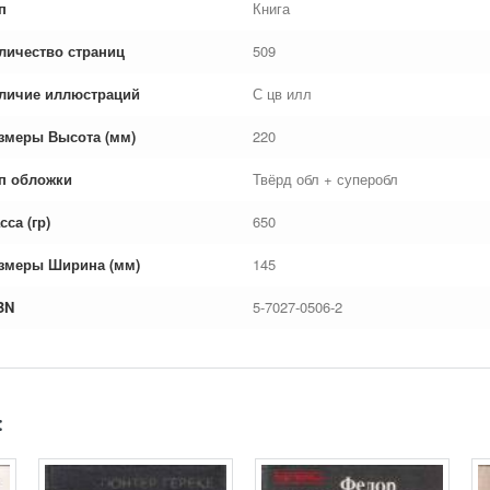
п
Книга
личество страниц
509
личие иллюстраций
С цв илл
змеры Высота (мм)
220
п обложки
Твёрд обл + суперобл
сса (гр)
650
змеры Ширина (мм)
145
BN
5-7027-0506-2
: