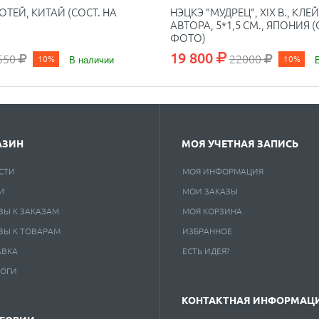
ОТЕЙ, КИТАЙ (СОСТ. НА
НЭЦКЭ "МУДРЕЦ", XIX В., КЛ
АВТОРА, 5*1,5 СМ., ЯПОНИЯ (
ФОТО)
19 800
550
22000
10%
В наличии
10%
АЗИН
МОЯ УЧЕТНАЯ ЗАПИСЬ
СТИ
МОЯ ИНФОРМАЦИЯ
И
МОИ ЗАКАЗЫ
ВЫ К ЗАКАЗАМ
МОЯ КОРЗИНА
ВЫ К ТОВАРАМ
ИЗБРАННОЕ
АВКА
ЕСТЬ ИДЕЯ?
ЛОГИ
КОНТАКТНАЯ ИНФОРМАЦ