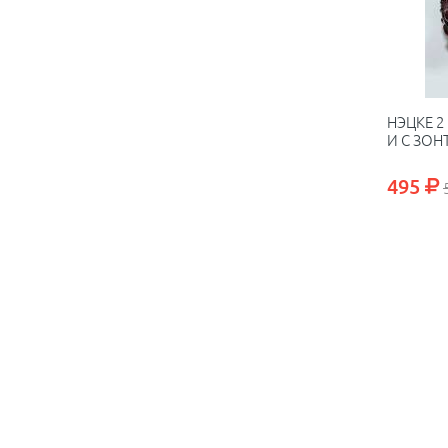
НЭЦКЕ 2
И С ЗО
495