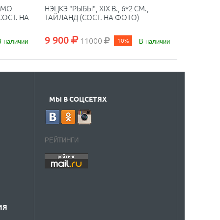
ЕЙМО
НЭЦКЭ "РЫБЫ", XIX В., 6*2 СМ.,
СОСТ. НА
ТАЙЛАНД (СОСТ. НА ФОТО)
9 900
11000
В наличии
10%
В наличии
МЫ В СОЦСЕТЯХ
РЕЙТИНГИ
ИЯ