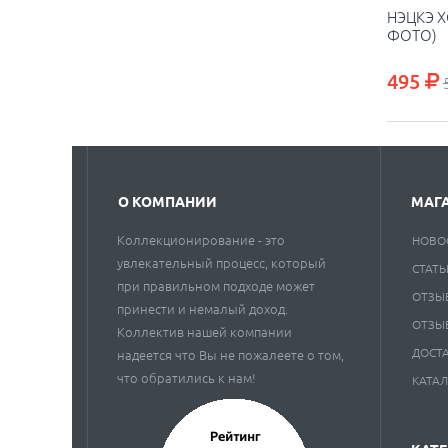
НЭЦКЭ Х
ФОТО)
495
О КОМПАНИИ
МАГ
Коллекционирование - это
НОВО
увлекательный процесс, который
СТАТЬ
при правильном подходе может
ОТЗЫ
принести и немалый доход.
ОТЗЫ
Коллектив нашей компании
ДОСТ
надеется что Вы не пожалеете о том,
что обратились к нам!
КАТА