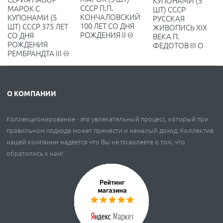
КУПОНАМИ (5
СССР П.П.
МАРОК С
ШТ) СССР
КОНЧАЛОВСКИЙ
КУПОНАМИ (5
РУССКАЯ
100 ЛЕТ СО ДНЯ
ШТ) СССР 375 ЛЕТ
ЖИВОПИСЬ XIX
РОЖДЕНИЯ II Θ
СО ДНЯ
ВЕКА П.
РОЖДЕНИЯ
ФЕДОТОВ III O
РЕМБРАНДТА III Θ
О КОМПАНИИ
Коллекционирование - это увлекательный процесс, который при
правильном подходе может принести и немалый доход. Коллектив
нашей компании надеется что Вы не пожалеете о том, что
обратились к нам!