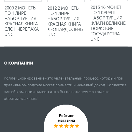
2015 16 МОНЕТ
2009 2 МОНЕТЫ
2012 2 МОНЕТЫ
ПО 1 КУРУШ
ПО 1 ЛИРЕ
ПО 1 ЛИРЕ
НАБОР ТУРЦИЯ
НАБОР ТУРЦИЯ
НАБОР ТУРЦИЯ
ФЛАГИ ВЕЛИКИЕ
КРАСНАЯ КНИГА
КРАСНАЯ КНИГА
ТЮРКСКИЕ
СЛОН ЧЕРЕПАХА
ЛЕОПАРД ОЛЕНЬ
ГОСУДАРСТВА
UNC
UNC
UNC
О КОМПАНИИ
Коллекционирование - это увлекательный процесс, который при
правильном подходе может принести и немалый доход. Коллектив
нашей компании надеется что Вы не пожалеете о том, что
обратились к нам!