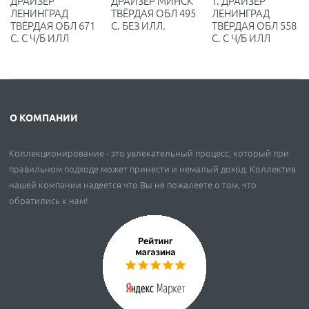
ДРАЙЗЕР
ДРАЙЗЕР МИНСК
Т. ДРАЙЗЕР
ЛЕНИНГРАД
ТВЁРДАЯ ОБЛ 495
ЛЕНИНГРАД
ТВЁРДАЯ ОБЛ 671
С. БЕЗ ИЛЛ.
ТВЁРДАЯ ОБЛ 558
С. С Ч/Б ИЛЛ
С. С Ч/Б ИЛЛ
О КОМПАНИИ
Коллекционирование - это увлекательный процесс, который при
правильном подходе может принести и немалый доход. Коллектив
нашей компании надеется что Вы не пожалеете о том, что
обратились к нам!