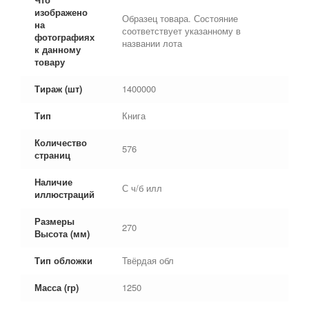
изображено
Образец товара. Состояние
на
соответствует указанному в
фотографиях
названии лота
к данному
товару
Тираж (шт)
1400000
Тип
Книга
Количество
576
страниц
Наличие
С ч/б илл
иллюстраций
Размеры
270
Высота (мм)
Тип обложки
Твёрдая обл
Масса (гр)
1250