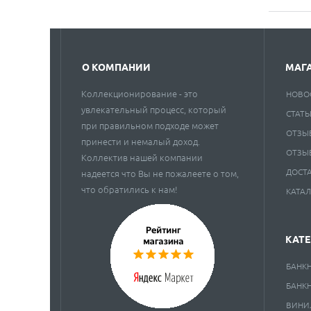
О КОМПАНИИ
МАГ
Коллекционирование - это
НОВО
увлекательный процесс, который
СТАТЬ
при правильном подходе может
ОТЗЫ
принести и немалый доход.
ОТЗЫ
Коллектив нашей компании
ДОСТ
надеется что Вы не пожалеете о том,
что обратились к нам!
КАТА
КАТ
БАНК
БАНК
ВИНИ