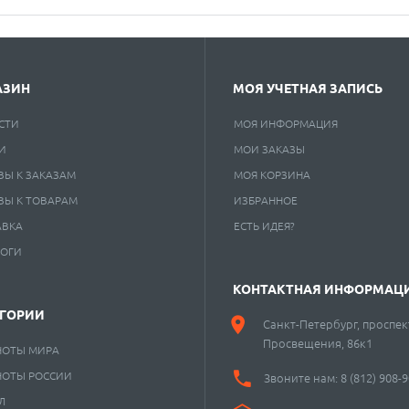
АЗИН
МОЯ УЧЕТНАЯ ЗАПИСЬ
СТИ
МОЯ ИНФОРМАЦИЯ
И
МОИ ЗАКАЗЫ
ВЫ К ЗАКАЗАМ
МОЯ КОРЗИНА
ВЫ К ТОВАРАМ
ИЗБРАННОЕ
АВКА
ЕСТЬ ИДЕЯ?
ЛОГИ
КОНТАКТНАЯ ИНФОРМАЦ
ЕГОРИИ
Санкт-Петербург, проспек
Просвещения, 86к1
НОТЫ МИРА
НОТЫ РОССИИ
Звоните нам:
8 (812) 908-
Л