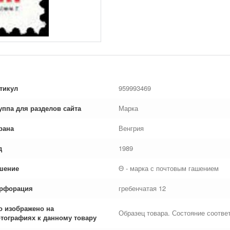
тикул
959993469
уппа для разделов сайта
Марка
рана
Венгрия
д
1989
шение
Θ - марка с почтовым гашением
рфорация
гребенчатая 12
о изображено на
Образец товара. Состояние соответ
тографиях к данному товару