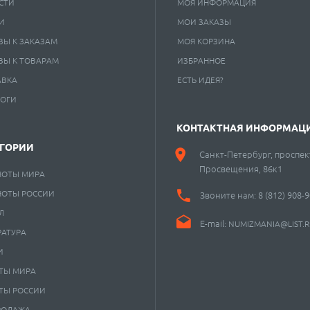
СТИ
МОЯ ИНФОРМАЦИЯ
И
МОИ ЗАКАЗЫ
ВЫ К ЗАКАЗАМ
МОЯ КОРЗИНА
ВЫ К ТОВАРАМ
ИЗБРАННОЕ
АВКА
ЕСТЬ ИДЕЯ?
ЛОГИ
КОНТАКТНАЯ ИНФОРМАЦ
ЕГОРИИ
Санкт-Петербург, проспек
Просвещения, 86к1
НОТЫ МИРА
НОТЫ РОССИИ
Звоните нам:
8 (812) 908-
Л
E-mail:
NUMIZMANIA@LIST.
РАТУРА
И
ТЫ МИРА
ТЫ РОССИИ
РОДАЖА