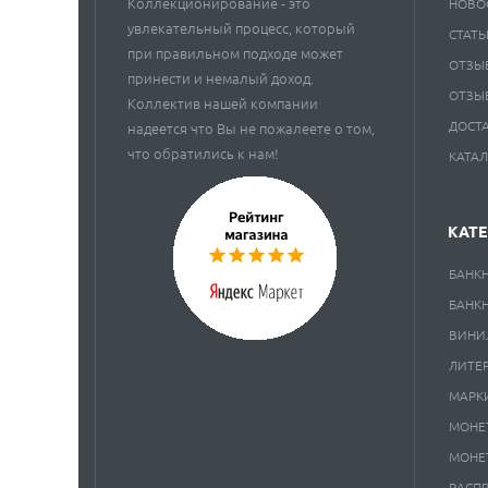
Коллекционирование - это
НОВО
увлекательный процесс, который
СТАТЬ
при правильном подходе может
ОТЗЫ
принести и немалый доход.
ОТЗЫ
Коллектив нашей компании
ДОСТ
надеется что Вы не пожалеете о том,
что обратились к нам!
КАТА
КАТ
БАНК
БАНК
ВИНИ
ЛИТЕ
МАРК
МОНЕ
МОНЕ
РАСП