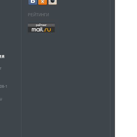
РЕЙТИНГИ
ИЯ
т
908-1
RU