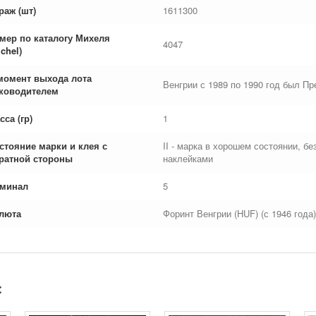
раж (шт)
1611300
мер по каталогу Михеля
4047
chel)
момент выхода лота
Венгрии с 1989 по 1990 год был 
ководителем
сса (гр)
1
стояние марки и клея с
II - марка в хорошем состоянии, б
ратной стороны
наклейками
минал
5
люта
Форинт Венгрии (HUF) (с 1946 года)
: