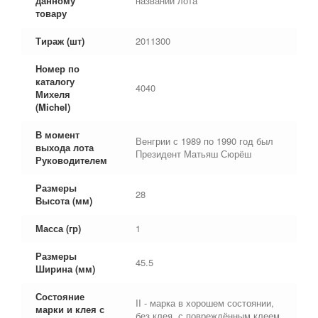
данному
названии лота
товару
Тираж (шт)
2011300
Номер по
каталогу
4040
Михеля
(Michel)
В момент
Венгрии с 1989 по 1990 год был
выхода лота
Президент Матьяш Сюрёш
Руководителем
Размеры
28
Высота (мм)
Масса (гр)
1
Размеры
45.5
Ширина (мм)
Состояние
II - марка в хорошем состоянии,
марки и клея с
без клея, с повреждённым клеем