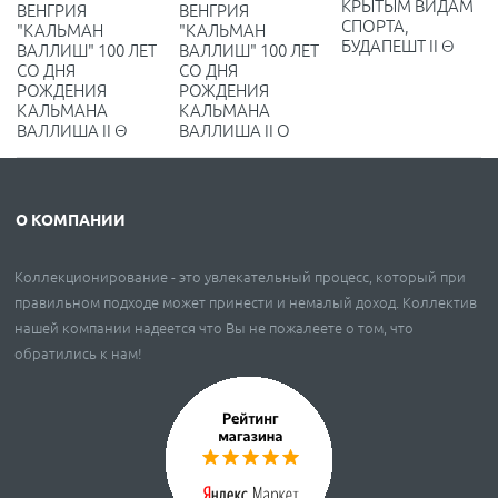
КРЫТЫМ ВИДАМ
ВЕНГРИЯ
ВЕНГРИЯ
СПОРТА,
"КАЛЬМАН
"КАЛЬМАН
БУДАПЕШТ II Θ
ВАЛЛИШ" 100 ЛЕТ
ВАЛЛИШ" 100 ЛЕТ
СО ДНЯ
СО ДНЯ
РОЖДЕНИЯ
РОЖДЕНИЯ
КАЛЬМАНА
КАЛЬМАНА
ВАЛЛИША II Θ
ВАЛЛИША II O
О КОМПАНИИ
Коллекционирование - это увлекательный процесс, который при
правильном подходе может принести и немалый доход. Коллектив
нашей компании надеется что Вы не пожалеете о том, что
обратились к нам!