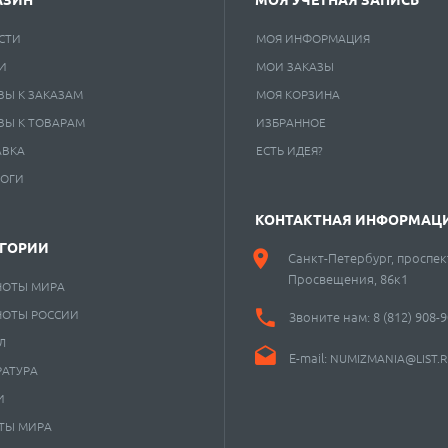
СТИ
МОЯ ИНФОРМАЦИЯ
И
МОИ ЗАКАЗЫ
ВЫ К ЗАКАЗАМ
МОЯ КОРЗИНА
ВЫ К ТОВАРАМ
ИЗБРАННОЕ
АВКА
ЕСТЬ ИДЕЯ?
ЛОГИ
КОНТАКТНАЯ ИНФОРМАЦ
ЕГОРИИ
Санкт-Петербург, проспек
Просвещения, 86к1
НОТЫ МИРА
НОТЫ РОССИИ
Звоните нам:
8 (812) 908-
Л
E-mail:
NUMIZMANIA@LIST.
РАТУРА
И
ТЫ МИРА