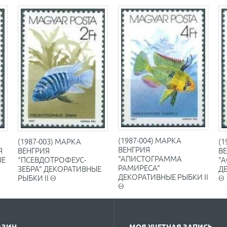
(1987-004) МАРКА
(1987-003) МАРКА
(1
ВЕНГРИЯ
Я
ВЕНГРИЯ
В
"АПИСТОГРАММА
ЫЕ
"ПСЕВДОТРОФЕУС-
"
РАМИРЕСА"
ЗЕБРА" ДЕКОРАТИВНЫЕ
ДЕ
ДЕКОРАТИВНЫЕ РЫБКИ II
РЫБКИ II Θ
Θ
Θ
АЗИН
МОЯ УЧЕТНАЯ ЗАПИСЬ