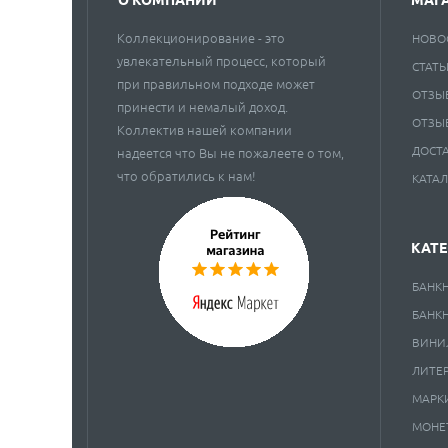
Коллекционирование - это
НОВО
увлекательный процесс, который
СТАТЬ
при правильном подходе может
ОТЗЫ
принести и немалый доход.
ОТЗЫ
Коллектив нашей компании
ДОСТ
надеется что Вы не пожалеете о том,
что обратились к нам!
КАТА
КАТ
БАНК
БАНК
ВИНИ
ЛИТЕ
МАРК
МОНЕ