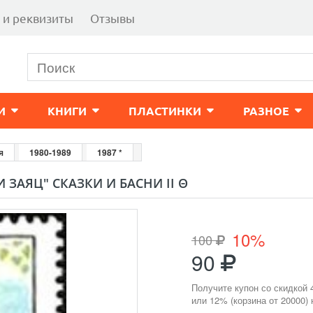
 и реквизиты
Отзывы
И
КНИГИ
ПЛАСТИНКИ
РАЗНОЕ
я
1980-1989
1987 *
И ЗАЯЦ" СКАЗКИ И БАСНИ II Θ
10%
100
90
Получите купон со скидкой 
или 12% (корзина от 20000)