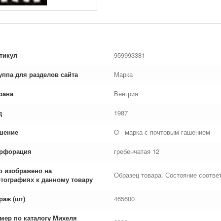
тикул
959993381
уппа для разделов сайта
Марка
рана
Венгрия
д
1987
шение
Θ - марка с почтовым гашением
рфорация
гребенчатая 12
о изображено на
Образец товара. Состояние соответ
тографиях к данному товару
раж (шт)
465600
мер по каталогу Михеля