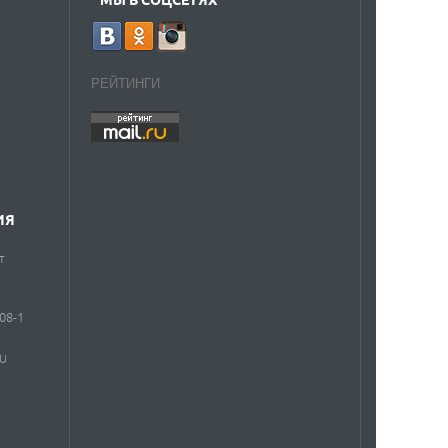
РЕЙТИНГИ
ИЯ
т
908-1
RU