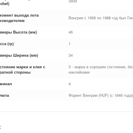
3939
chel)
момент выхода лота
Венгрии с 1956 по 1988 год был Г
ководителем
змеры Высота (мм)
46
сса (гр)
1
змеры Ширина (мм)
34
стояние марки и клея с
II - марка в хорошем состоянии, б
ратной стороны
наклейками
минал
4
люта
Форинт Венгрии (HUF) (с 1946 года)
: