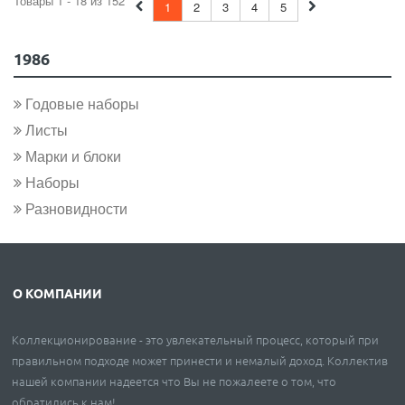
Товары 1 - 18 из 152
1
2
3
4
5
1986
Годовые наборы
Листы
Марки и блоки
Наборы
Разновидности
О КОМПАНИИ
Коллекционирование - это увлекательный процесс, который при
правильном подходе может принести и немалый доход. Коллектив
нашей компании надеется что Вы не пожалеете о том, что
обратились к нам!