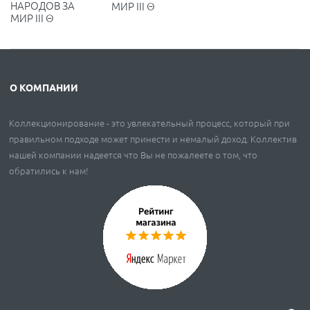
НАРОДОВ ЗА
МИР III Θ
МИР III Θ
О КОМПАНИИ
Коллекционирование - это увлекательный процесс, который при
правильном подходе может принести и немалый доход. Коллектив
нашей компании надеется что Вы не пожалеете о том, что
обратились к нам!