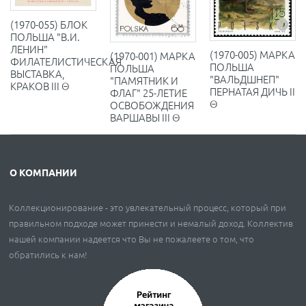
(1970-055) БЛОК
ПОЛЬША "В.И.
ЛЕНИН"
(1970-005) МАРКА
(1970-001) МАРКА
ФИЛАТЕЛИСТИЧЕСКАЯ
ПОЛЬША
ПОЛЬША
ВЫСТАВКА,
"ВАЛЬДШНЕП"
"ПАМЯТНИК И
КРАКОВ III Θ
ПЕРНАТАЯ ДИЧЬ II
ФЛАГ" 25-ЛЕТИЕ
Θ
ОСВОБОЖДЕНИЯ
ВАРШАВЫ III Θ
О КОМПАНИИ
Коллекционирование - это увлекательный процесс, который при
правильном подходе может принести и немалый доход. Коллектив
нашей компании надеется что Вы не пожалеете о том, что
обратились к нам!