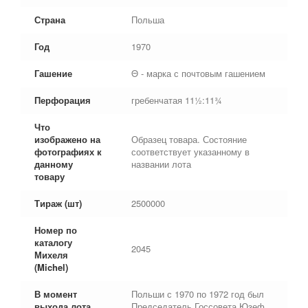
Страна
Польша
Год
1970
Гашение
Θ - марка с почтовым гашением
Перфорация
гребенчатая 11½:11¾
Что
изображено на
Образец товара. Состояние
фотографиях к
соответствует указанному в
данному
названии лота
товару
Тираж (шт)
2500000
Номер по
каталогу
2045
Михеля
(Michel)
В момент
Польши с 1970 по 1972 год был
выхода лота
Председатель Госсовета Юзеф