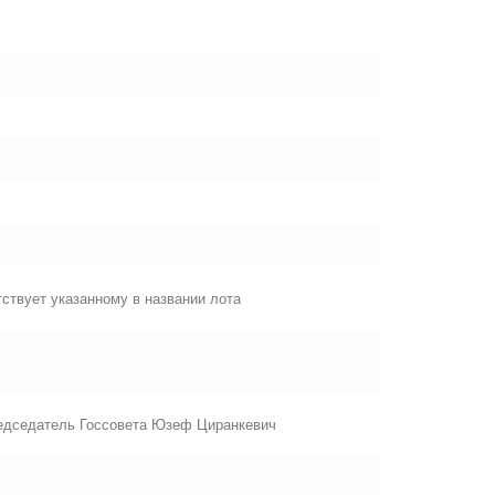
ствует указанному в названии лота
редседатель Госсовета Юзеф Циранкевич