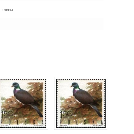
с клеем
)