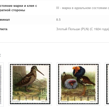
стояние марки и клея с
III - марка в идеальном состоянии 
ратной стороны
минал
8.5
люта
Злотый Польши (PLN) (С 1924 года
: