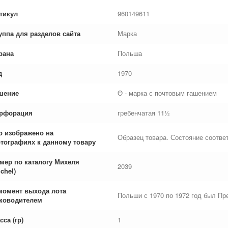
тикул
960149611
уппа для разделов сайта
Марка
рана
Польша
д
1970
шение
Θ - марка с почтовым гашением
рфорация
гребенчатая 11½
о изображено на
Образец товара. Состояние соответ
тографиях к данному товару
мер по каталогу Михеля
2039
chel)
момент выхода лота
Польши с 1970 по 1972 год был П
ководителем
сса (гр)
1