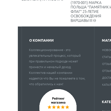
(1970-001) МАРКА
ПОЛЬША "ПАМЯТНИК 
ФЛАГ" 25-ЛЕТИЕ
ОСВОБОЖДЕНИЯ
ВАРШАВЫ III Θ
О КОМПАНИИ
МАГ
Коллекционирование - это
НОВО
увлекательный процесс, который
СТАТЬ
при правильном подходе может
ОТЗЫ
принести и немалый доход.
ОТЗЫ
Коллектив нашей компании
ДОСТ
надеется что Вы не пожалеете о том,
что обратились к нам!
КАТА
КАТ