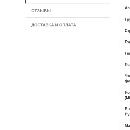
Ар
ОТЗЫВЫ
Гр
ДОСТАВКА И ОПЛАТА
Ст
Го
Га
Пе
Чт
фо
Но
(Mi
В 
Ру
Ма