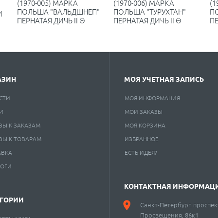
(1970-005) МАРКА
(1970-006) МАРКА
(1
ПОЛЬША "ВАЛЬДШНЕП"
ПОЛЬША "ТУРУХТАН"
П
И
ПЕРНАТАЯ ДИЧЬ II Θ
ПЕРНАТАЯ ДИЧЬ II Θ
ПЕ
АЗИН
МОЯ УЧЕТНАЯ ЗАПИСЬ
СТИ
МОЯ ИНФОРМАЦИЯ
И
МОИ ЗАКАЗЫ
ВЫ К ЗАКАЗАМ
МОЯ КОРЗИНА
ВЫ К ТОВАРАМ
ИЗБРАННОЕ
АВКА
ЕСТЬ ИДЕЯ?
ЛОГИ
КОНТАКТНАЯ ИНФОРМАЦ
ЕГОРИИ
Санкт-Петербург, проспек
Просвещения, 86к1