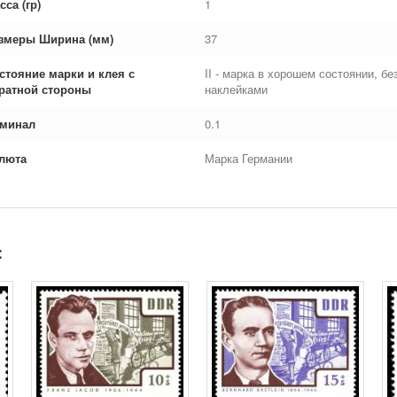
сса (гр)
1
змеры Ширина (мм)
37
стояние марки и клея с
II - марка в хорошем состоянии, б
ратной стороны
наклейками
минал
0.1
люта
Марка Германии
: