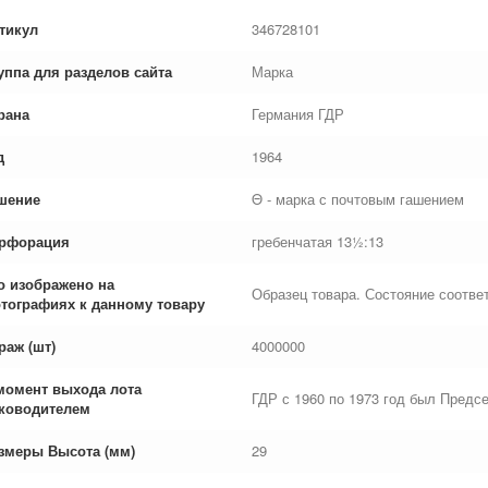
тикул
346728101
уппа для разделов сайта
Марка
рана
Германия ГДР
д
1964
шение
Θ - марка с почтовым гашением
рфорация
гребенчатая 13½:13
о изображено на
Образец товара. Состояние соответ
тографиях к данному товару
раж (шт)
4000000
момент выхода лота
ГДР с 1960 по 1973 год был Предс
ководителем
змеры Высота (мм)
29