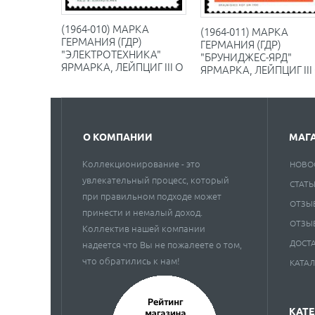
(1964-010) МАРКА
(1964-011) МАРКА
ГЕРМАНИЯ (ГДР)
ГЕРМАНИЯ (ГДР)
"ЭЛЕКТРОТЕХНИКА"
"БРУНИДЖЕС-ЯРД"
ЯРМАРКА, ЛЕЙПЦИГ III O
ЯРМАРКА, ЛЕЙПЦИГ III
О КОМПАНИИ
МАГ
Коллекционирование - это
НОВО
увлекательный процесс, который
СТАТЬ
при правильном подходе может
ОТЗЫ
принести и немалый доход.
ОТЗЫ
Коллектив нашей компании
ДОСТ
надеется что Вы не пожалеете о том,
что обратились к нам!
КАТА
КАТ