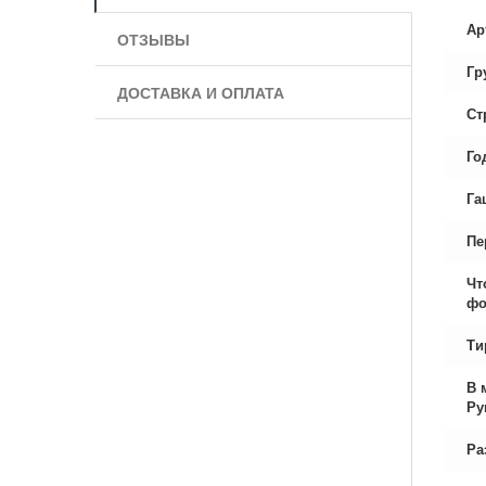
Ар
ОТЗЫВЫ
Гр
ДОСТАВКА И ОПЛАТА
Ст
Го
Га
Пе
Чт
фо
Ти
В 
Ру
Ра