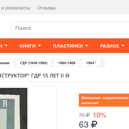
 и реквизиты
Отзывы
И
КНИГИ
ПЛАСТИНКИ
РАЗНОЕ
мания
ГДР (1949-1990)
1960-1969
1964 *
СТРУКТОР" ГДР 15 ЛЕТ II Θ
Внимание: ограниченное
наличии!
10%
70
63