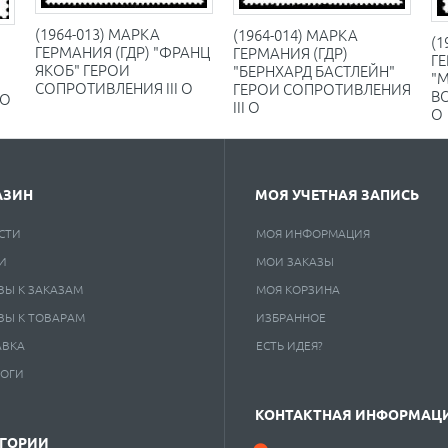
(1964-013) МАРКА
(1964-014) МАРКА
(1
ГЕРМАНИЯ (ГДР) "ФРАНЦ
ГЕРМАНИЯ (ГДР)
ГЕ
ЯКОБ" ГЕРОИ
"БЕРНХАРД БАСТЛЕЙН"
"
СОПРОТИВЛЕНИЯ III O
ГЕРОИ СОПРОТИВЛЕНИЯ
ВС
 O
III O
O
АЗИН
МОЯ УЧЕТНАЯ ЗАПИСЬ
СТИ
МОЯ ИНФОРМАЦИЯ
И
МОИ ЗАКАЗЫ
ВЫ К ЗАКАЗАМ
МОЯ КОРЗИНА
ВЫ К ТОВАРАМ
ИЗБРАННОЕ
АВКА
ЕСТЬ ИДЕЯ?
ЛОГИ
КОНТАКТНАЯ ИНФОРМАЦ
ЕГОРИИ