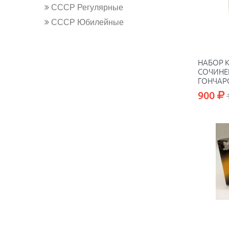
СССР Регулярные
СССР Юбилейные
НАБОР К
СОЧИНЕН
ГОНЧАР
2 800 С.
900