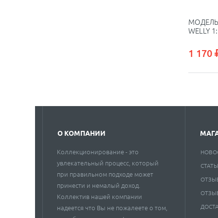
МОДЕЛЬ
WELLY 1
1 170
О КОМПАНИИ
МАГ
Коллекционирование - это
НОВО
увлекательный процесс, который
СТАТЬ
при правильном подходе может
ОТЗЫ
принести и немалый доход.
ОТЗЫ
Коллектив нашей компании
ДОСТ
надеется что Вы не пожалеете о том,