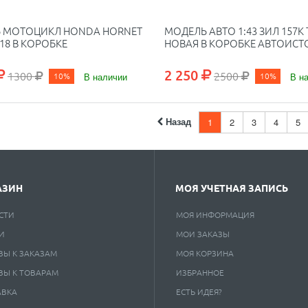
 МОТОЦИКЛ HONDA HORNET
МОДЕЛЬ АВТО 1:43 ЗИЛ 157К 
:18 В КОРОБКЕ
НОВАЯ В КОРОБКЕ АВТОИСТ
2 250
1300
2500
10%
В наличии
10%
В н
Назад
1
2
3
4
5
АЗИН
МОЯ УЧЕТНАЯ ЗАПИСЬ
СТИ
МОЯ ИНФОРМАЦИЯ
И
МОИ ЗАКАЗЫ
ВЫ К ЗАКАЗАМ
МОЯ КОРЗИНА
ВЫ К ТОВАРАМ
ИЗБРАННОЕ
АВКА
ЕСТЬ ИДЕЯ?