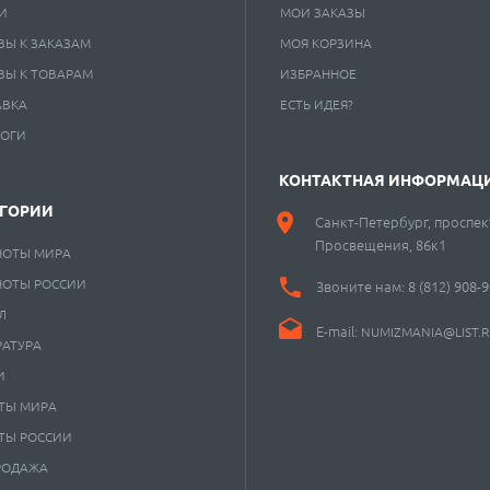
И
МОИ ЗАКАЗЫ
ВЫ К ЗАКАЗАМ
МОЯ КОРЗИНА
ВЫ К ТОВАРАМ
ИЗБРАННОЕ
АВКА
ЕСТЬ ИДЕЯ?
ЛОГИ
КОНТАКТНАЯ ИНФОРМАЦ
ЕГОРИИ
Санкт-Петербург, проспек
Просвещения, 86к1
НОТЫ МИРА
НОТЫ РОССИИ
Звоните нам:
8 (812) 908-
Л
E-mail:
NUMIZMANIA@LIST.
РАТУРА
И
ТЫ МИРА
ТЫ РОССИИ
РОДАЖА