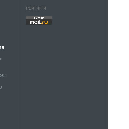
РЕЙТИНГИ
ИЯ
т
908-1
RU