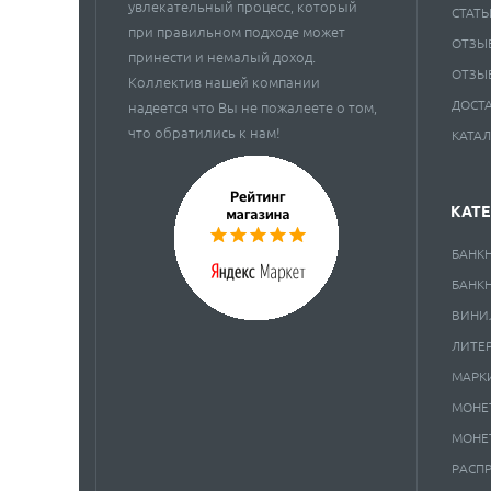
увлекательный процесс, который
СТАТЬ
при правильном подходе может
ОТЗЫ
принести и немалый доход.
ОТЗЫ
Коллектив нашей компании
ДОСТ
надеется что Вы не пожалеете о том,
что обратились к нам!
КАТА
КАТ
БАНК
БАНК
ВИНИ
ЛИТЕ
МАРК
МОНЕ
МОНЕ
РАСП