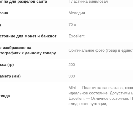
уппа для разделов сайта
Пластинка виниловая
рана
Мелодия
д
70-е
стояние для монет и банкнот
Excellent
о изображено на
Оригинальное фото (товар в единс
тографиях к данному товару
сса (гр)
200
аметр (мм)
300
Mint — Пластинка запечатана, конв
идеальное состояние. Допустимы 
генда
Excellent — Отличное состояние. 
следы эксплуатации,