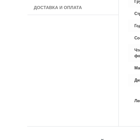
Гр
ДОСТАВКА И ОПЛАТА
Ст
Го
Со
Чт
фо
Ма
Ди
Ле