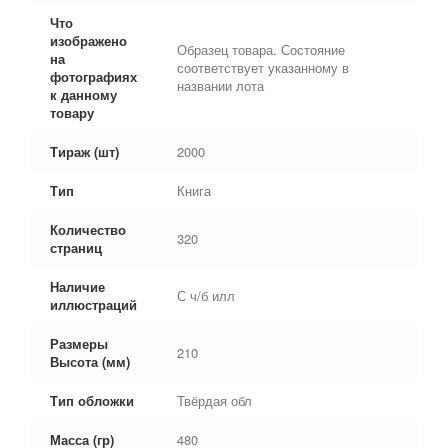
Что
изображено
Образец товара. Состояние
на
соответствует указанному в
фотографиях
названии лота
к данному
товару
Тираж (шт)
2000
Тип
Книга
Количество
320
страниц
Наличие
С ч/б илл
иллюстраций
Размеры
210
Высота (мм)
Тип обложки
Твёрдая обл
Масса (гр)
480