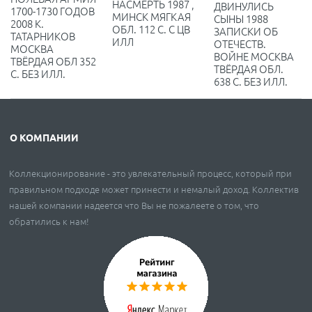
НАСМЕРТЬ 1987 ,
ДВИНУЛИСЬ
1700-1730 ГОДОВ
МИНСК МЯГКАЯ
СЫНЫ 1988
2008 К.
ОБЛ. 112 С. С ЦВ
ЗАПИСКИ ОБ
ТАТАРНИКОВ
ИЛЛ
ОТЕЧЕСТВ.
МОСКВА
ВОЙНЕ МОСКВА
ТВЁРДАЯ ОБЛ 352
ТВЁРДАЯ ОБЛ.
С. БЕЗ ИЛЛ.
638 С. БЕЗ ИЛЛ.
О КОМПАНИИ
Коллекционирование - это увлекательный процесс, который при
правильном подходе может принести и немалый доход. Коллектив
нашей компании надеется что Вы не пожалеете о том, что
обратились к нам!