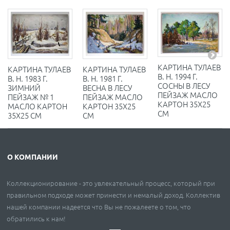
КАРТИНА ТУЛАЕВ
КАРТИНА ТУЛАЕВ
КАРТИНА ТУЛАЕВ
В. Н. 1994 Г.
В. Н. 1983 Г.
В. Н. 1981 Г.
СОСНЫ В ЛЕСУ
ЗИМНИЙ
ВЕСНА В ЛЕСУ
ПЕЙЗАЖ МАСЛО
ПЕЙЗАЖ № 1
ПЕЙЗАЖ МАСЛО
КАРТОН 35Х25
МАСЛО КАРТОН
КАРТОН 35Х25
СМ
35Х25 СМ
СМ
О КОМПАНИИ
Коллекционирование - это увлекательный процесс, который при
правильном подходе может принести и немалый доход. Коллектив
нашей компании надеется что Вы не пожалеете о том, что
обратились к нам!