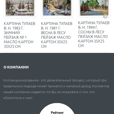
КАРТИНА ТУЛАЕВ
КАРТИНА ТУЛАЕВ
КАРТИНА ТУЛАЕВ
В. Н. 1994 Г.
В. Н. 1983 Г.
В. Н. 1981 Г.
СОСНЫ В ЛЕСУ
ЗИМНИЙ
ВЕСНА В ЛЕСУ
ПЕЙЗАЖ МАСЛО
ПЕЙЗАЖ № 1
ПЕЙЗАЖ МАСЛО
КАРТОН 35Х25
МАСЛО КАРТОН
КАРТОН 35Х25
СМ
35Х25 СМ
СМ
О КОМПАНИИ
Коллекционирование - это увлекательный процесс, который при
правильном подходе может принести и немалый доход. Коллектив
нашей компании надеется что Вы не пожалеете о том, что
обратились к нам!