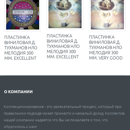
ПЛАСТИНКА
ПЛАСТИНКА
ПЛАСТИНКА
ВИНИЛОВАЯ Д.
ВИНИЛОВАЯ Д.
ВИНИЛОВАЯ Д.
ТУХМАНОВ НЛО
ТУХМАНОВ НЛО
ТУХМАНОВ НЛО
МЕЛОДИЯ 300
МЕЛОДИЯ 300
МЕЛОДИЯ 300
ММ. EXCELLENT
ММ. VERY GOOD
ММ. EXCELLENT
О КОМПАНИИ
Коллекционирование - это увлекательный процесс, который при
правильном подходе может принести и немалый доход. Коллектив
нашей компании надеется что Вы не пожалеете о том, что
обратились к нам!