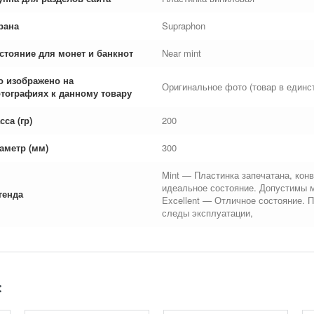
рана
Supraphon
стояние для монет и банкнот
Near mint
о изображено на
Оригинальное фото (товар в единс
тографиях к данному товару
сса (гр)
200
аметр (мм)
300
Mint — Пластинка запечатана, конв
идеальное состояние. Допустимы 
генда
Excellent — Отличное состояние. 
следы эксплуатации,
: