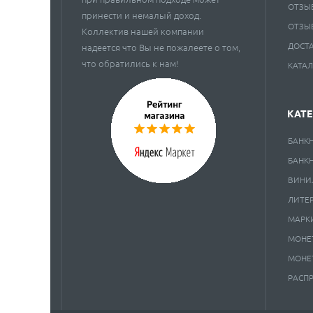
ОТЗЫ
принести и немалый доход.
ОТЗЫ
Коллектив нашей компании
ДОСТ
надеется что Вы не пожалеете о том,
что обратились к нам!
КАТА
КАТ
БАНК
БАНК
ВИНИ
ЛИТЕ
МАРК
МОНЕ
МОНЕ
РАСП