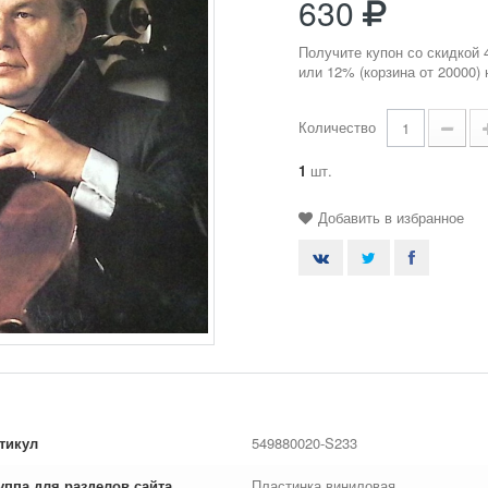
630
Получите купон со скидкой 
или 12% (корзина от 20000)
Количество
1
шт.
Добавить в избранное
тикул
549880020-S233
уппа для разделов сайта
Пластинка виниловая