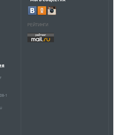
РЕЙТИНГИ
ИЯ
т
908-1
RU