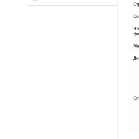
Ст
Со
Чт
фо
Ма
Ди
Сп