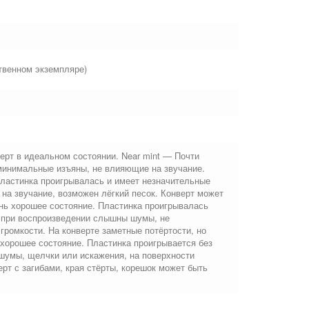
твенном экземпляре)
ерт в идеальном состоянии. Near mint — Почти
минимальные изъяны, не влияющие на звучание.
Пластинка проигрывалась и имеет незначительные
на звучание, возможен лёгкий песок. Конверт может
ень хорошее состояние. Пластинка проигрывалась
 а при воспроизведении слышны шумы, не
ромкости. На конверте заметные потёртости, но
хорошее состояние. Пластинка проигрывается без
шумы, щелчки или искажения, на поверхности
рт с загибами, края стёрты, корешок может быть