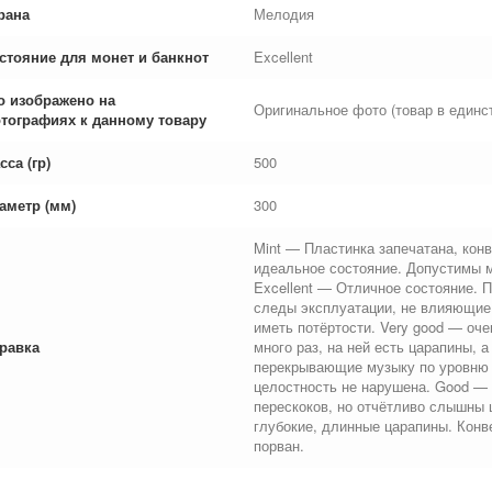
рана
Мелодия
стояние для монет и банкнот
Excellent
о изображено на
Оригинальное фото (товар в единс
тографиях к данному товару
сса (гр)
500
аметр (мм)
300
Mint — Пластинка запечатана, конв
идеальное состояние. Допустимы 
Excellent — Отличное состояние. 
следы эксплуатации, не влияющие 
иметь потёртости. Very good — оч
равка
много раз, на ней есть царапины,
перекрывающие музыку по уровню г
целостность не нарушена. Good — 
перескоков, но отчётливо слышны 
глубокие, длинные царапины. Конве
порван.