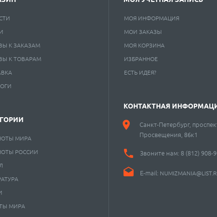
СТИ
МОЯ ИНФОРМАЦИЯ
И
МОИ ЗАКАЗЫ
ВЫ К ЗАКАЗАМ
МОЯ КОРЗИНА
ВЫ К ТОВАРАМ
ИЗБРАННОЕ
АВКА
ЕСТЬ ИДЕЯ?
ЛОГИ
КОНТАКТНАЯ ИНФОРМАЦ
ЕГОРИИ
Санкт-Петербург, проспек
Просвещения, 86к1
НОТЫ МИРА
НОТЫ РОССИИ
Звоните нам:
8 (812) 908-
Л
E-mail:
NUMIZMANIA@LIST.
РАТУРА
И
ТЫ МИРА