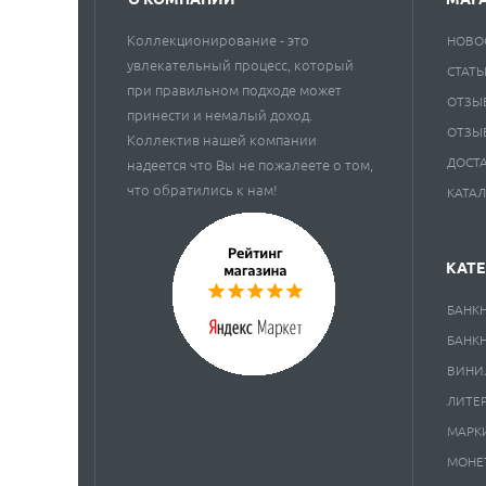
Коллекционирование - это
НОВО
увлекательный процесс, который
СТАТЬ
при правильном подходе может
ОТЗЫ
принести и немалый доход.
ОТЗЫ
Коллектив нашей компании
ДОСТ
надеется что Вы не пожалеете о том,
что обратились к нам!
КАТА
КАТ
БАНК
БАНК
ВИНИ
ЛИТЕ
МАРК
МОНЕ