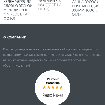
МЕЛОДИЯ 300
ХЕЛЕН МЕРРИЛЛ
ЛАНЦА ГОЛОС И
ММ. (СОСТ. НА
СЛОВНО ВЕСНОЙ
НОЧЬ МЕЛОДИЯ
ФОТО)
МЕЛОДИЯ 300
300 ММ. (СОСТ.
ММ. (СОСТ. НА
ОТЛ.)
ФОТО)
О КОМПАНИИ
Коллекционирование - это увлекательный процесс, который при
правильном подходе может принести и немалый доход. Коллектив
нашей компании надеется что Вы не пожалеете о том, что
обратились к нам!