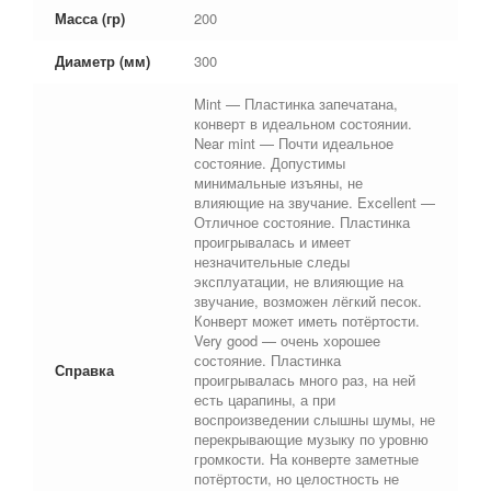
Масса (гр)
200
Диаметр (мм)
300
Mint — Пластинка запечатана,
конверт в идеальном состоянии.
Near mint — Почти идеальное
состояние. Допустимы
минимальные изъяны, не
влияющие на звучание. Excellent —
Отличное состояние. Пластинка
проигрывалась и имеет
незначительные следы
эксплуатации, не влияющие на
звучание, возможен лёгкий песок.
Конверт может иметь потёртости.
Very good — очень хорошее
состояние. Пластинка
Справка
проигрывалась много раз, на ней
есть царапины, а при
воспроизведении слышны шумы, не
перекрывающие музыку по уровню
громкости. На конверте заметные
потёртости, но целостность не