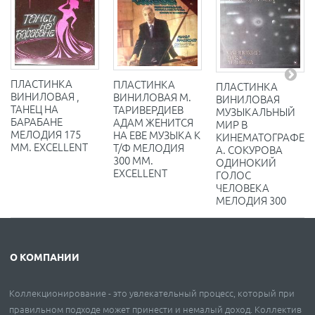
ПЛАСТИНКА
ПЛАСТИНКА
ПЛАСТИНКА
ВИНИЛОВАЯ ,
ВИНИЛОВАЯ М.
ВИНИЛОВАЯ
ТАНЕЦ НА
ТАРИВЕРДИЕВ
МУЗЫКАЛЬНЫЙ
БАРАБАНЕ
АДАМ ЖЕНИТСЯ
МИР В
МЕЛОДИЯ 175
НА ЕВЕ МУЗЫКА К
КИНЕМАТОГРАФЕ
ММ. EXCELLENT
Т/Ф МЕЛОДИЯ
А. СОКУРОВА
300 ММ.
ОДИНОКИЙ
EXCELLENT
ГОЛОС
ЧЕЛОВЕКА
МЕЛОДИЯ 300
О КОМПАНИИ
Коллекционирование - это увлекательный процесс, который при
правильном подходе может принести и немалый доход. Коллектив