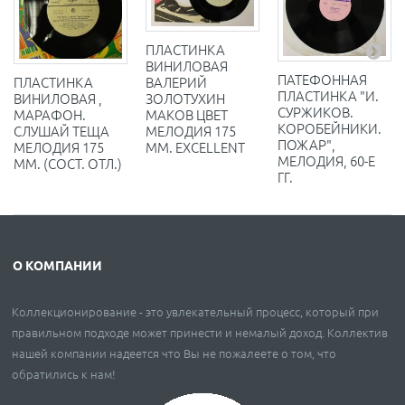
ПЛАСТИНКА
ВИНИЛОВАЯ
ПАТЕФОННАЯ
ПЛАСТИНКА
ВАЛЕРИЙ
ПЛАСТИНКА "И.
ВИНИЛОВАЯ ,
ЗОЛОТУХИН
СУРЖИКОВ.
МАРАФОН.
МАКОВ ЦВЕТ
КОРОБЕЙНИКИ.
СЛУШАЙ ТЕЩА
МЕЛОДИЯ 175
ПОЖАР",
МЕЛОДИЯ 175
ММ. EXCELLENT
МЕЛОДИЯ, 60-Е
ММ. (СОСТ. ОТЛ.)
ГГ.
О КОМПАНИИ
Коллекционирование - это увлекательный процесс, который при
правильном подходе может принести и немалый доход. Коллектив
нашей компании надеется что Вы не пожалеете о том, что
обратились к нам!