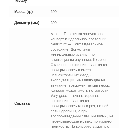
товару
Масса (гр)
200
Диаметр (мм)
300
Mint — Пластинка запечатана,
конверт в идеальном состоянии.
Near mint — Почти идеальное
состояние. Допустимы
минимальные изъяны, не
влияющие на звучание. Excellent —
Отличное состояние. Пластинка
проигрывалась и имеет
незначительные следы
эксплуатации, не влияющие на
звучание, возможен лёгкий песок.
Конверт может иметь потёртости.
Very good — очень хорошее
состояние. Пластинка
Справка
проигрывалась много раз, на ней
есть царапины, а при
воспроизведении слышны шумы, не
перекрывающие музыку по уровню
громкости. На конверте заметные