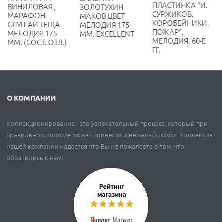
ПЛАСТИНКА "И.
ВИНИЛОВАЯ ,
ЗОЛОТУХИН
СУРЖИКОВ.
МАРАФОН.
МАКОВ ЦВЕТ
КОРОБЕЙНИКИ.
СЛУШАЙ ТЕЩА
МЕЛОДИЯ 175
ПОЖАР",
МЕЛОДИЯ 175
ММ. EXCELLENT
МЕЛОДИЯ, 60-Е
ММ. (СОСТ. ОТЛ.)
ГГ.
О КОМПАНИИ
Коллекционирование - это увлекательный процесс, который при
правильном подходе может принести и немалый доход. Коллектив
нашей компании надеется что Вы не пожалеете о том, что
обратились к нам!