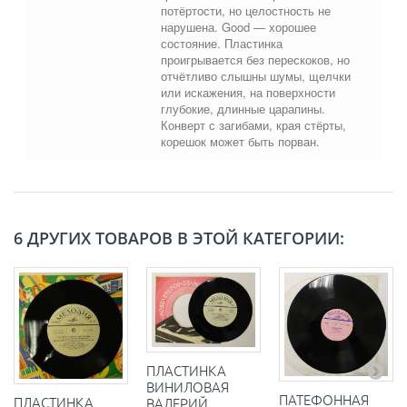
потёртости, но целостность не
нарушена. Good — хорошее
состояние. Пластинка
проигрывается без перескоков, но
отчётливо слышны шумы, щелчки
или искажения, на поверхности
глубокие, длинные царапины.
Конверт с загибами, края стёрты,
корешок может быть порван.
6 ДРУГИХ ТОВАРОВ В ЭТОЙ КАТЕГОРИИ:
ПЛАСТИНКА
ВИНИЛОВАЯ
ПАТЕФОННАЯ
ПЛАСТИНКА
ВАЛЕРИЙ