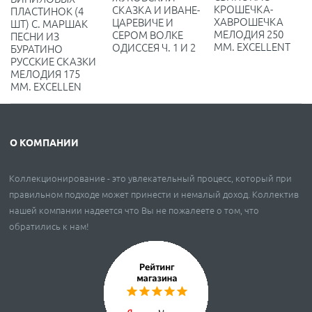
КРОШЕЧКА-
СКАЗКА И ИВАНЕ-
ПЛАСТИНОК (4
ХАВРОШЕЧКА
ЦАРЕВИЧЕ И
ШТ) С. МАРШАК
МЕЛОДИЯ 250
СЕРОМ ВОЛКЕ
ПЕСНИ ИЗ
ММ. EXCELLENT
ОДИССЕЯ Ч. 1 И 2
БУРАТИНО
РУССКИЕ СКАЗКИ
МЕЛОДИЯ 175
ММ. EXCELLEN
О КОМПАНИИ
Коллекционирование - это увлекательный процесс, который при
правильном подходе может принести и немалый доход. Коллектив
нашей компании надеется что Вы не пожалеете о том, что
обратились к нам!