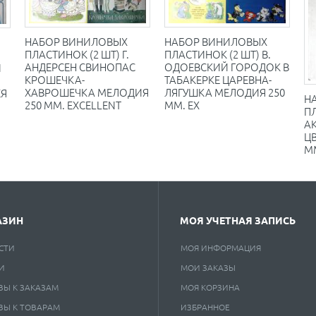
НАБОР ВИНИЛОВЫХ
НАБОР ВИНИЛОВЫХ
ПЛАСТИНОК (2 ШТ) Г.
ПЛАСТИНОК (2 ШТ) В.
АНДЕРСЕН СВИНОПАС
ОДОЕВСКИЙ ГОРОДОК В
И
КРОШЕЧКА-
ТАБАКЕРКЕ ЦАРЕВНА-
ХАВРОШЕЧКА МЕЛОДИЯ
ЛЯГУШКА МЕЛОДИЯ 250
ЕЯ
Н
250 ММ. EXCELLENT
ММ. EX
ПЛ
А
Ц
ММ
АЗИН
МОЯ УЧЕТНАЯ ЗАПИСЬ
СТИ
МОЯ ИНФОРМАЦИЯ
И
МОИ ЗАКАЗЫ
ВЫ К ЗАКАЗАМ
МОЯ КОРЗИНА
ВЫ К ТОВАРАМ
ИЗБРАННОЕ