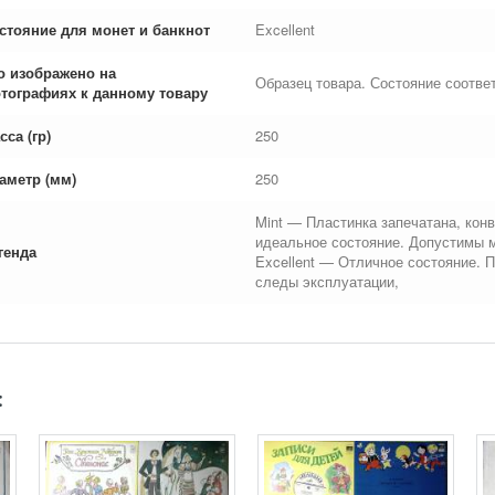
стояние для монет и банкнот
Excellent
о изображено на
Образец товара. Состояние соответ
тографиях к данному товару
сса (гр)
250
аметр (мм)
250
Mint — Пластинка запечатана, конв
идеальное состояние. Допустимы 
генда
Excellent — Отличное состояние. 
следы эксплуатации,
: