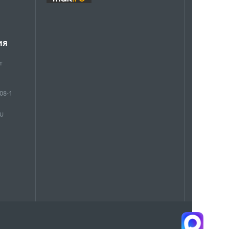
ИЯ
т
908-1
RU