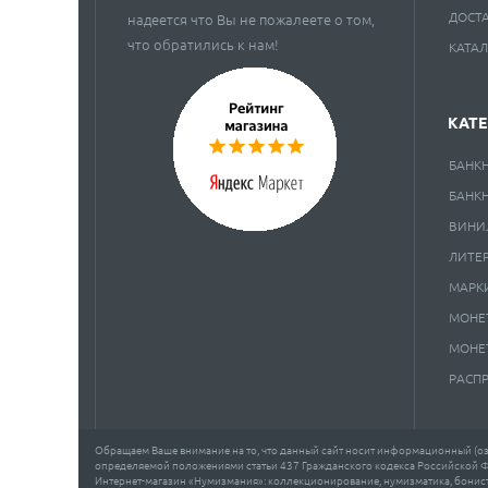
ДОСТ
надеется что Вы не пожалеете о том,
что обратились к нам!
КАТА
КАТ
БАНК
БАНК
ВИНИ
ЛИТЕ
МАРК
МОНЕ
МОНЕ
РАСП
Обращаем Ваше внимание на то, что данный сайт носит информационный (озн
определяемой положениями статьи 437 Гражданского кодекса Российской 
Интернет-магазин «Нумизмания»: коллекционирование, нумизматика, бонисти