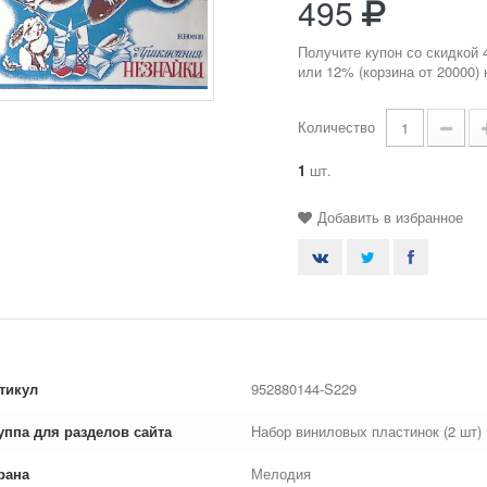
495
Получите купон со скидкой 
или 12% (корзина от 20000)
Количество
1
шт.
Добавить в избранное
тикул
952880144-S229
уппа для разделов сайта
Набор виниловых пластинок (2 шт)
рана
Мелодия