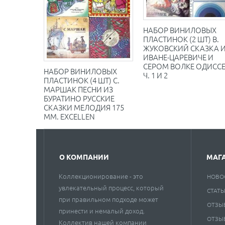
НАБОР ВИНИЛОВЫХ
ПЛАСТИНОК (2 ШТ) В.
ЖУКОВСКИЙ СКАЗКА 
ИВАНЕ-ЦАРЕВИЧЕ И
СЕРОМ ВОЛКЕ ОДИСС
НАБОР ВИНИЛОВЫХ
Ч. 1 И 2
ПЛАСТИНОК (4 ШТ) С.
МАРШАК ПЕСНИ ИЗ
БУРАТИНО РУССКИЕ
СКАЗКИ МЕЛОДИЯ 175
ММ. EXCELLEN
О КОМПАНИИ
МАГ
Коллекционирование - это
НОВО
увлекательный процесс, который
СТАТЬ
при правильном подходе может
ОТЗЫ
принести и немалый доход.
ОТЗЫ
Коллектив нашей компании