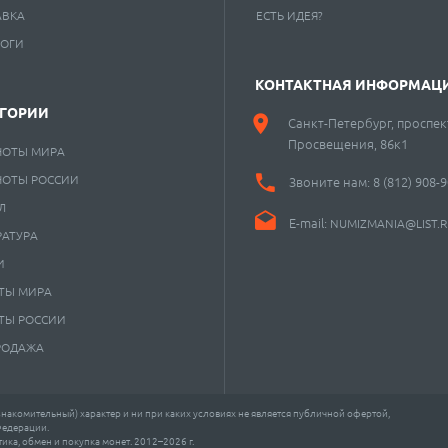
АВКА
ЕСТЬ ИДЕЯ?
ЛОГИ
КОНТАКТНАЯ ИНФОРМАЦ
ЕГОРИИ
Санкт-Петербург, проспек
Просвещения, 86к1
НОТЫ МИРА
НОТЫ РОССИИ
Звоните нам:
8 (812) 908-
Л
E-mail:
NUMIZMANIA@LIST.
РАТУРА
И
ТЫ МИРА
ТЫ РОССИИ
РОДАЖА
акомительный) характер и ни при каких условиях не является публичной офертой,
Федерации.
ка, обмен и покупка монет. 2012–2026 г.