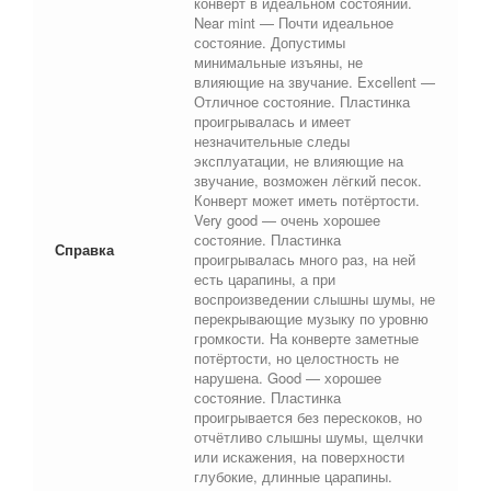
конверт в идеальном состоянии.
Near mint — Почти идеальное
состояние. Допустимы
минимальные изъяны, не
влияющие на звучание. Excellent —
Отличное состояние. Пластинка
проигрывалась и имеет
незначительные следы
эксплуатации, не влияющие на
звучание, возможен лёгкий песок.
Конверт может иметь потёртости.
Very good — очень хорошее
состояние. Пластинка
Справка
проигрывалась много раз, на ней
есть царапины, а при
воспроизведении слышны шумы, не
перекрывающие музыку по уровню
громкости. На конверте заметные
потёртости, но целостность не
нарушена. Good — хорошее
состояние. Пластинка
проигрывается без перескоков, но
отчётливо слышны шумы, щелчки
или искажения, на поверхности
глубокие, длинные царапины.