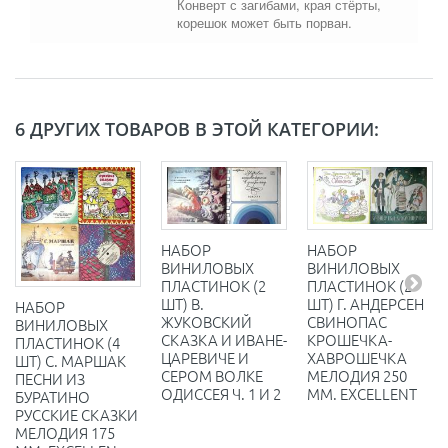
Конверт с загибами, края стёрты,
корешок может быть порван.
6 ДРУГИХ ТОВАРОВ В ЭТОЙ КАТЕГОРИИ:
НАБОР
НАБОР
ВИНИЛОВЫХ
ВИНИЛОВЫХ
ПЛАСТИНОК (2
ПЛАСТИНОК (2
ШТ) Г. АНДЕРСЕН
ШТ) В.
НАБОР
СВИНОПАС
ЖУКОВСКИЙ
ВИНИЛОВЫХ
КРОШЕЧКА-
СКАЗКА И ИВАНЕ-
ПЛАСТИНОК (4
ХАВРОШЕЧКА
ЦАРЕВИЧЕ И
ШТ) С. МАРШАК
МЕЛОДИЯ 250
СЕРОМ ВОЛКЕ
ПЕСНИ ИЗ
ММ. EXCELLENT
ОДИССЕЯ Ч. 1 И 2
БУРАТИНО
РУССКИЕ СКАЗКИ
МЕЛОДИЯ 175