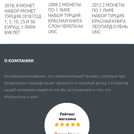
2009 2 МОНЕТЫ
2012 2 МОНЕТЫ
2018, 8 МОНЕТ
ПО 1 ЛИРЕ
ПО 1 ЛИРЕ
НАБОР МОНЕТ
НАБОР ТУРЦИЯ
НАБОР ТУРЦИЯ
ТУРЦИЯ 2018 ГОД
КРАСНАЯ КНИГА
КРАСНАЯ КНИГА
1, 5, 10, 25 И 50
СЛОН ЧЕРЕПАХА
ЛЕОПАРД ОЛЕНЬ
КУРУШ, 1 ЛИРА
UNC
UNC
БУКЛЕТ
О КОМПАНИИ
Коллекционирование - это увлекательный процесс, который при
правильном подходе может принести и немалый доход. Коллектив
нашей компании надеется что Вы не пожалеете о том, что
обратились к нам!