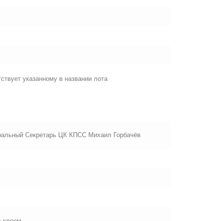
ствует указанному в названии лота
еральный Секретарь ЦК КПСС Михаил Горбачёв
с клеем