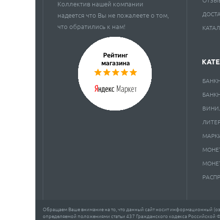
Коллектив нашей компании
ДОСТ
надеется что Вы не пожалеете о том,
что обратились к нам!
КАТА
КАТ
БАНК
БАНК
ВИНИ
ЛИТЕ
МАРК
МОНЕ
МОНЕ
РАСП
Обращаем Ваше внимание на то, что данный сайт носит информационный (озн
определяемой положениями статьи 437 Гражданского кодекса Российской 