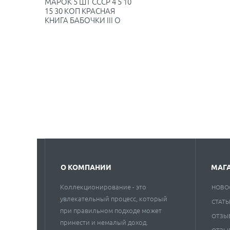
МАРОК 5 ШТ СССР 4 5 10
15 30 КОП КРАСНАЯ
КНИГА БАБОЧКИ III O
О КОМПАНИИ
МАГ
Коллекционирование - это
НОВО
увлекательный процесс, который
СТАТЬ
при правильном подходе может
ОТЗЫ
принести и немалый доход.
ОТЗЫ