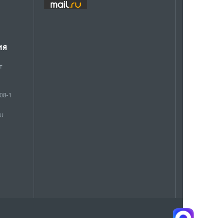
ИЯ
т
908-1
RU