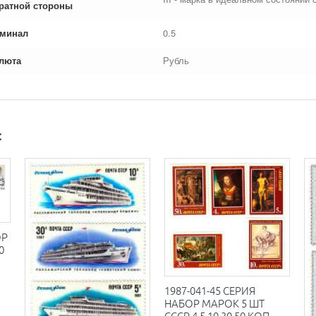
ратной стороны
минал
0.5
люта
Рубль
:
ОР
0
1987-041-45 СЕРИЯ
НАБОР МАРОК 5 ШТ
СССР 4 5 10 30 50 КОП