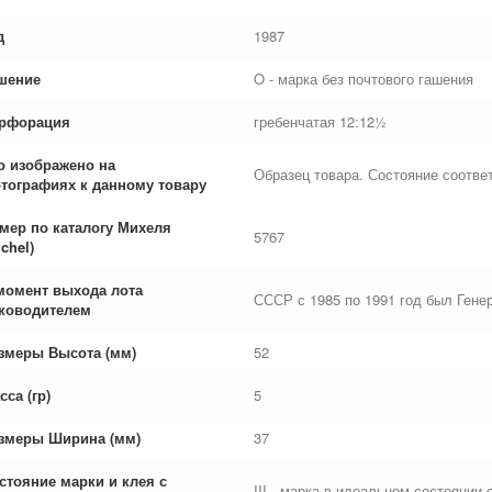
д
1987
шение
O - марка без почтового гашения
рфорация
гребенчатая 12:12½
о изображено на
Образец товара. Состояние соответ
тографиях к данному товару
мер по каталогу Михеля
5767
chel)
момент выхода лота
СССР с 1985 по 1991 год был Ген
ководителем
змеры Высота (мм)
52
сса (гр)
5
змеры Ширина (мм)
37
стояние марки и клея с
III - марка в идеальном состоянии 