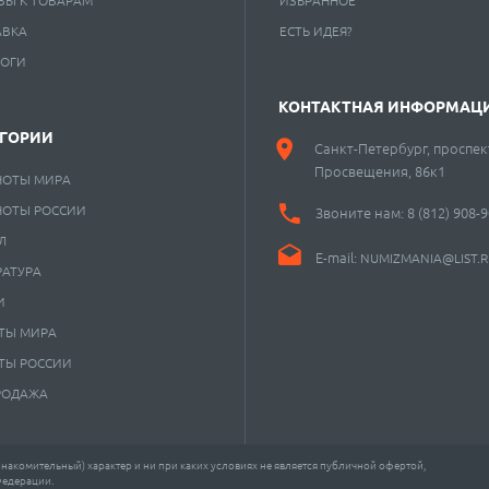
АВКА
ЕСТЬ ИДЕЯ?
ЛОГИ
КОНТАКТНАЯ ИНФОРМАЦ
ЕГОРИИ
Санкт-Петербург, проспек
Просвещения, 86к1
НОТЫ МИРА
НОТЫ РОССИИ
Звоните нам:
8 (812) 908-
Л
E-mail:
NUMIZMANIA@LIST.
РАТУРА
И
ТЫ МИРА
ТЫ РОССИИ
РОДАЖА
акомительный) характер и ни при каких условиях не является публичной офертой,
Федерации.