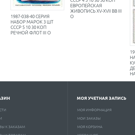
ЕВРОПЕЙСКАЯ
ЖИВОПИСЬ XV-XVII ВВ III
1987-038-40 СЕРИЯ
O
НАБОР МАРОК 3 ШТ
СССР 5 10 30 КОП
РЕЧНОЙ ФЛОТ III O
19
НА
КУ
Д
НА
АЗИН
МОЯ УЧЕТНАЯ ЗАПИСЬ
СТИ
МОЯ ИНФОРМАЦИЯ
И
МОИ ЗАКАЗЫ
ВЫ К ЗАКАЗАМ
МОЯ КОРЗИНА
ВЫ К ТОВАРАМ
ИЗБРАННОЕ