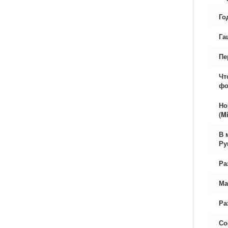
Го
Га
Пе
Чт
фо
Но
(Mi
В 
Ру
Ра
Ма
Ра
Со