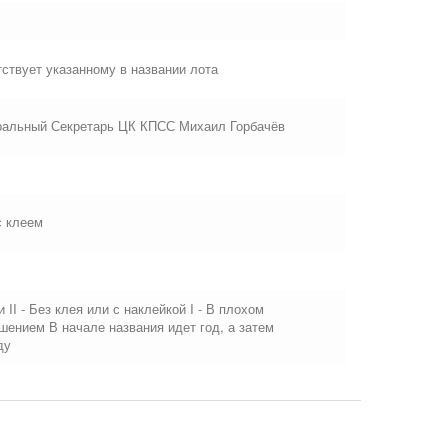
ствует указанному в названии лота
еральный Секретарь ЦК КПСС Михаил Горбачёв
с клеем
 II - Без клея или с наклейкой I - В плохом
ашением В начале названия идет год, а затем
ду