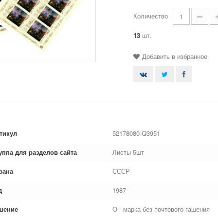
Количество
13
шт.
Добавить в избранное
тикул
52178080-Q3951
уппа для разделов сайта
Листы 5шт
рана
СССР
д
1987
шение
O - марка без почтового гашения