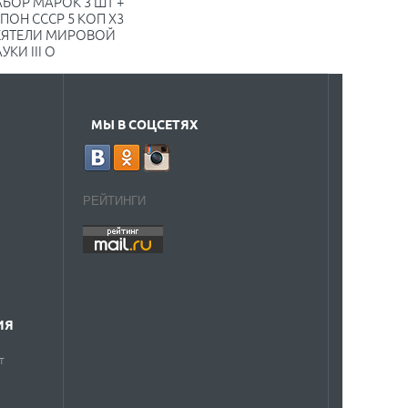
БОР МАРОК 3 ШТ +
ПОН СССР 5 КОП X3
ЕЯТЕЛИ МИРОВОЙ
УКИ III O
МЫ В СОЦСЕТЯХ
РЕЙТИНГИ
ИЯ
т