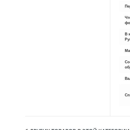
Пе
Чт
фо
В 
Ру
Ма
Со
об
Ва
Сп