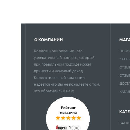
О КОМПАНИИ
МАГ
Коллекционирование - это
НОВО
увлекательный процесс, который
СТАТЬ
при правильном подходе может
ОТЗЫ
принести и немалый доход.
ОТЗЫ
Коллектив нашей компании
ДОСТ
надеется что Вы не пожалеете о том,
что обратились к нам!
КАТА
КАТ
БАНК