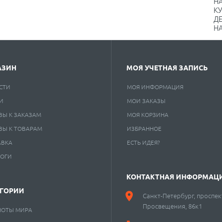
НА
КУ
Д
НА
АЗИН
МОЯ УЧЕТНАЯ ЗАПИСЬ
СТИ
МОЯ ИНФОРМАЦИЯ
И
МОИ ЗАКАЗЫ
ВЫ К ЗАКАЗАМ
МОЯ КОРЗИНА
ВЫ К ТОВАРАМ
ИЗБРАННОЕ
АВКА
ЕСТЬ ИДЕЯ?
ЛОГИ
КОНТАКТНАЯ ИНФОРМАЦ
ЕГОРИИ
Санкт-Петербург, проспек
Просвещения, 86к1
НОТЫ МИРА