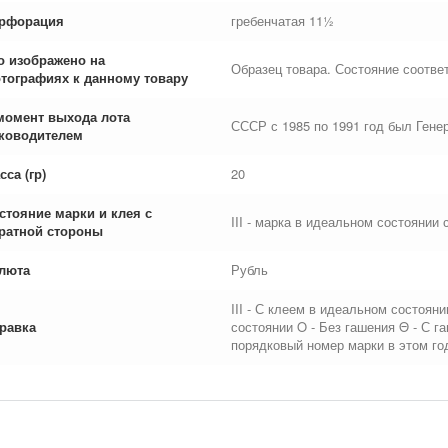
рфорация
гребенчатая 11½
о изображено на
Образец товара. Состояние соответ
тографиях к данному товару
момент выхода лота
СССР с 1985 по 1991 год был Ген
ководителем
сса (гр)
20
стояние марки и клея с
III - марка в идеальном состоянии 
ратной стороны
люта
Рубль
III - С клеем в идеальном состоянии
равка
состоянии O - Без гашения Θ - С г
порядковый номер марки в этом го