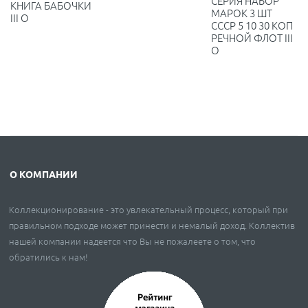
СЕРИЯ НАБОР
КНИГА БАБОЧКИ
МАРОК 3 ШТ
III O
СССР 5 10 30 КОП
РЕЧНОЙ ФЛОТ III
O
О КОМПАНИИ
Коллекционирование - это увлекательный процесс, который при
правильном подходе может принести и немалый доход. Коллектив
нашей компании надеется что Вы не пожалеете о том, что
обратились к нам!