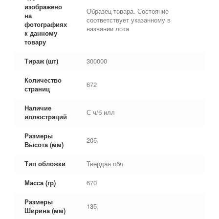
изображено
Образец товара. Состояние
на
соответствует указанному в
фотографиях
названии лота
к данному
товару
Тираж (шт)
300000
Количество
672
страниц
Наличие
С ч/б илл
иллюстраций
Размеры
205
Высота (мм)
Тип обложки
Твёрдая обл
Масса (гр)
670
Размеры
135
Ширина (мм)